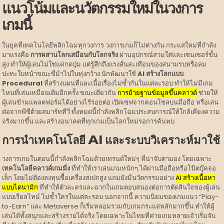
แนวโน้มและนวัตกรรมใหม่ในวงการ
เกมนี้
ในยุคที่เทคโนโลยีพลิกโฉมทุกวงการ วงการเกมก็ไม่ต่างกัน กระแสใหม่ที่กำลัง
มาแรงคือ
การผสานโลกเสมือนกับโลกจริง
ผ่านอุปกรณ์สวมใส่และเซนเซอร์ขั้น
สูง ทำให้ผู้เล่นไม่ใช่แค่กดปุ่ม แต่รู้สึกถึงแรงสั่นสะเทือนของสนามรบหรือลม
ปะทะใบหน้าขณะขี่ม้าไปในทุ่งกว้าง นักพัฒนาใช้
AI สร้างโลกแบบ
Procedural
ที่สร้างแผนที่และเนื้อเรื่องไม่ซ้ำกันในแต่ละรอบ ทำให้ไม่มีเกม
ไหนที่เล่นเหมือนเดิมอีกครั้ง ขณะเดียวกัน
การย้ายฐานข้อมูลขึ้นคลาวด์
ช่วยให้
ผู้เล่นข้ามแพลตฟอร์มได้อย่างไร้รอยต่อ เปิดเซฟจากคอนโซลบนมือถือ หรือเล่น
ต่อจากพีซีด้วยสมาร์ททีวี ทั้งหมดนี้กำลังพลิกโฉมประสบการณ์ให้ใกล้เคียงความ
จริงมากขึ้น และสร้างอนาคตที่ทุกเกมเป็นโลกใหม่รอการค้นพบ
การนำเทคโนโลยี AI และระบบวิเคราะห์มาใช้
วงการเกมในตอนนี้กำลังพลิกโฉมด้วยเทรนด์ใหม่ๆ ที่น่าจับตามอง โดยเฉพาะ
เทคโนโลยีคลาวด์เกมมิ่ง
ที่ทำให้เราเล่นเกมหนักๆ ได้ผ่านมือถือหรือโน๊ตบุ๊คจอ
เล็ก โดยไม่ต้องลงทุนซื้อเครื่องสเปกสูง แถมยังมีนวัตกรรมอย่าง
AI สร้างเนื้อหา
แบบไดนามิก
ที่ทำให้ตัวละครและฉากในเกมตอบสนองต่อการตัดสินใจของผู้เล่น
แบบเรียลไทม์ ไม่ซ้ำใครในแต่ละรอบ นอกจากนี้ ความนิยมของเกมแนว “Play-
to-Earn” และ Metaverse ก็เริ่มหลอมรวมกับเกมกระแสหลักมากขึ้น ทำให้ผู้
เล่นได้ทั้งสนุกและสร้างรายได้จริง โดยเฉพาะในไทยที่ค่ายเกมหลายเจ้าเริ่มจับ