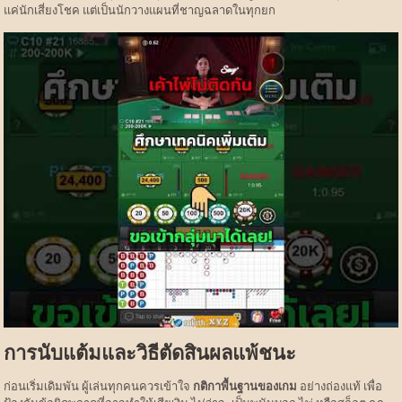
แค่นักเสี่ยงโชค แต่เป็นนักวางแผนที่ชาญฉลาดในทุกยก
การนับแต้มและวิธีตัดสินผลแพ้ชนะ
ก่อนเริ่มเดิมพัน ผู้เล่นทุกคนควรเข้าใจ
กติกาพื้นฐานของเกม
อย่างถ่องแท้ เพื่อ