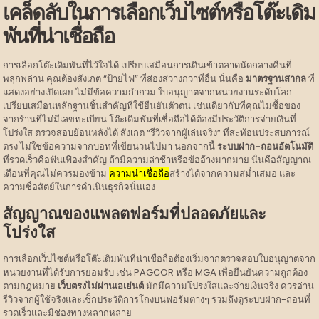
เคล็ดลับในการเลือกเว็บไซต์หรือโต๊ะเดิม
พันที่น่าเชื่อถือ
การเลือกโต๊ะเดิมพันที่ไว้ใจได้ เปรียบเสมือนการเดินเข้าตลาดนัดกลางคืนที่
พลุกพล่าน คุณต้องสังเกต “ป้ายไฟ” ที่ส่องสว่างกว่าที่อื่น นั่นคือ
มาตรฐานสากล
ที่
แสดงอย่างเปิดเผย ไม่มีข้อความกำกวม ใบอนุญาตจากหน่วยงานระดับโลก
เปรียบเสมือนหลักฐานชิ้นสำคัญที่ใช้ยืนยันตัวตน เช่นเดียวกับที่คุณไม่ซื้อของ
จากร้านที่ไม่มีเลขทะเบียน โต๊ะเดิมพันที่เชื่อถือได้ต้องมีประวัติการจ่ายเงินที่
โปร่งใส ตรวจสอบย้อนหลังได้ สังเกต “รีวิวจากผู้เล่นจริง” ที่สะท้อนประสบการณ์
ตรง ไม่ใช่ข้อความจากบอทที่เขียนวนไปมา นอกจากนี้
ระบบฝาก-ถอนอัตโนมัติ
ที่รวดเร็วคือฟันเฟืองสำคัญ ถ้ามีความล่าช้าหรือข้ออ้างมากมาย นั่นคือสัญญาณ
เตือนที่คุณไม่ควรมองข้าม
ความน่าเชื่อถือ
สร้างได้จากความสม่ำเสมอ และ
ความซื่อสัตย์ในการดำเนินธุรกิจนั่นเอง
สัญญาณของแพลตฟอร์มที่ปลอดภัยและ
โปร่งใส
การเลือกเว็บไซต์หรือโต๊ะเดิมพันที่น่าเชื่อถือต้องเริ่มจากตรวจสอบใบอนุญาตจาก
หน่วยงานที่ได้รับการยอมรับ เช่น PAGCOR หรือ MGA เพื่อยืนยันความถูกต้อง
ตามกฎหมาย
เว็บตรงไม่ผ่านเอเย่นต์
มักมีความโปร่งใสและจ่ายเงินจริง ควรอ่าน
รีวิวจากผู้ใช้จริงและเช็กประวัติการโกงบนฟอรัมต่างๆ รวมถึงดูระบบฝาก-ถอนที่
รวดเร็วและมีช่องทางหลากหลาย