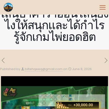
เล่นบาคาร่าออนไลน์ยัง
ไงให้สนุกและได้กำไร
รู้จักเกมไพ่ยอดฮิต
Published by
biltehqeeq@gmail.com
on
June 8, 2026