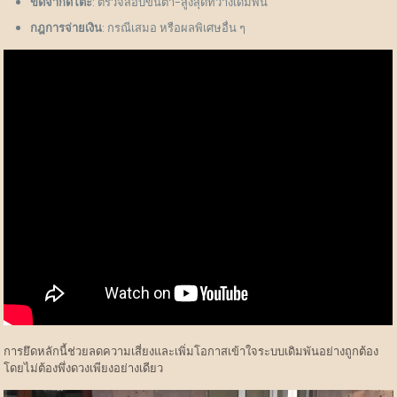
ขีดจำกัดโต๊ะ
: ตรวจสอบขั้นต่ำ-สูงสุดที่วางเดิมพัน
กฎการจ่ายเงิน
: กรณีเสมอ หรือผลพิเศษอื่น ๆ
การยึดหลักนี้ช่วยลดความเสี่ยงและเพิ่มโอกาสเข้าใจระบบเดิมพันอย่างถูกต้อง
โดยไม่ต้องพึ่งดวงเพียงอย่างเดียว