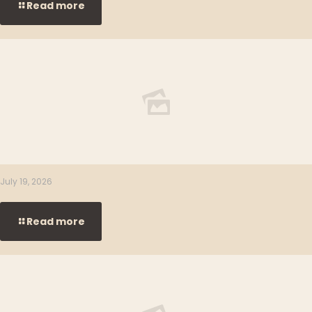
Read more
July 19, 2026
Read more