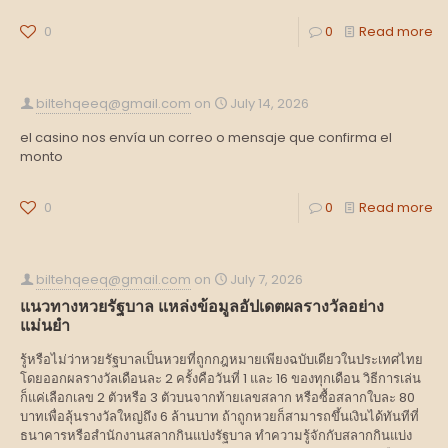
0
0
Read more
biltehqeeq@gmail.com
on
July 14, 2026
el casino nos envía un correo o mensaje que confirma el
monto
0
0
Read more
biltehqeeq@gmail.com
on
July 7, 2026
แนวทางหวยรัฐบาล แหล่งข้อมูลอัปเดตผลรางวัลอย่าง
แม่นยำ
รู้หรือไม่ว่าหวยรัฐบาลเป็นหวยที่ถูกกฎหมายเพียงฉบับเดียวในประเทศไทย
โดยออกผลรางวัลเดือนละ 2 ครั้งคือวันที่ 1 และ 16 ของทุกเดือน วิธีการเล่น
ก็แค่เลือกเลข 2 ตัวหรือ 3 ตัวบนจากท้ายเลขสลาก หรือซื้อสลากใบละ 80
บาทเพื่อลุ้นรางวัลใหญ่ถึง 6 ล้านบาท ถ้าถูกหวยก็สามารถขึ้นเงินได้ทันทีที่
ธนาคารหรือสำนักงานสลากกินแบ่งรัฐบาล ทำความรู้จักกับสลากกินแบ่ง