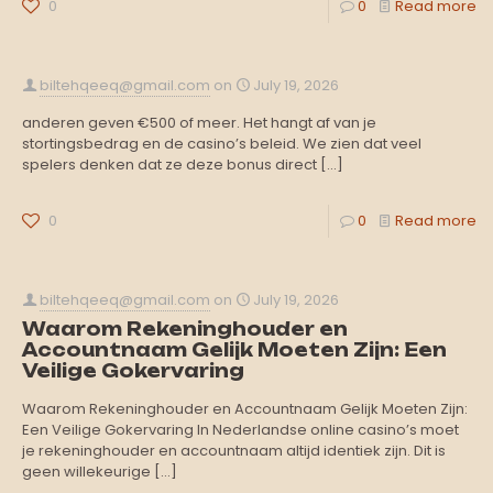
0
0
Read more
biltehqeeq@gmail.com
on
July 19, 2026
anderen geven €500 of meer. Het hangt af van je
stortingsbedrag en de casino’s beleid. We zien dat veel
spelers denken dat ze deze bonus direct
[…]
0
0
Read more
biltehqeeq@gmail.com
on
July 19, 2026
Waarom Rekeninghouder en
Accountnaam Gelijk Moeten Zijn: Een
Veilige Gokervaring
Waarom Rekeninghouder en Accountnaam Gelijk Moeten Zijn:
Een Veilige Gokervaring In Nederlandse online casino’s moet
je rekeninghouder en accountnaam altijd identiek zijn. Dit is
geen willekeurige
[…]