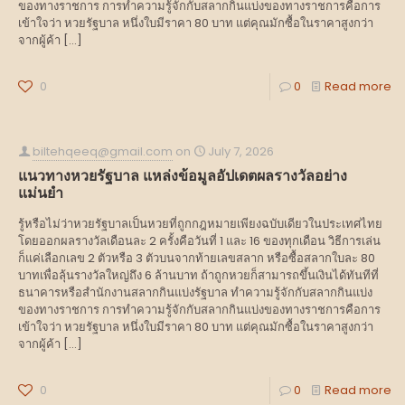
ของทางราชการ การทำความรู้จักกับสลากกินแบ่งของทางราชการคือการ
เข้าใจว่า หวยรัฐบาล หนึ่งใบมีราคา 80 บาท แต่คุณมักซื้อในราคาสูงกว่า
จากผู้ค้า
[…]
0
0
Read more
biltehqeeq@gmail.com
on
July 7, 2026
แนวทางหวยรัฐบาล แหล่งข้อมูลอัปเดตผลรางวัลอย่าง
แม่นยำ
รู้หรือไม่ว่าหวยรัฐบาลเป็นหวยที่ถูกกฎหมายเพียงฉบับเดียวในประเทศไทย
โดยออกผลรางวัลเดือนละ 2 ครั้งคือวันที่ 1 และ 16 ของทุกเดือน วิธีการเล่น
ก็แค่เลือกเลข 2 ตัวหรือ 3 ตัวบนจากท้ายเลขสลาก หรือซื้อสลากใบละ 80
บาทเพื่อลุ้นรางวัลใหญ่ถึง 6 ล้านบาท ถ้าถูกหวยก็สามารถขึ้นเงินได้ทันทีที่
ธนาคารหรือสำนักงานสลากกินแบ่งรัฐบาล ทำความรู้จักกับสลากกินแบ่ง
ของทางราชการ การทำความรู้จักกับสลากกินแบ่งของทางราชการคือการ
เข้าใจว่า หวยรัฐบาล หนึ่งใบมีราคา 80 บาท แต่คุณมักซื้อในราคาสูงกว่า
จากผู้ค้า
[…]
0
0
Read more