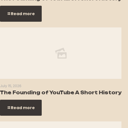
Read more
July 15, 2026
The Founding of YouTube A Short History
Read more