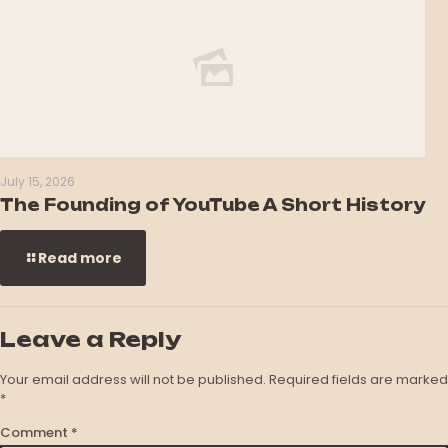
July 15, 2026
The Founding of YouTube A Short History
Read more
Leave a Reply
Your email address will not be published.
Required fields are marked
*
Comment
*