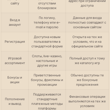
адрес при ограничении
сайту
отсутствии
доступа
блокировок
По логину,
Данные для входа
Вход в
телефону или e-
полностью совпадают с
аккаунт
mail и паролю
основным сайтом
Доступна новым
Открыта на тех же
Регистрация
пользователям в
условиях, что и на
стандартной форме
официальном сайте
Слоты, live-казино,
Игровой
Полный доступ к тому
настольные и
ассортимент
же каталогу игр
другие игры
Приветственные
Обычно доступны те
Бонусы и
бонусы, фриспины и
же бонусные
акции
промоакции
предложения
Поддерживаются
Финансовые операции
Пополнение
стандартные
выполняются на тех же
и вывод
платежные методы
условиях
платформы