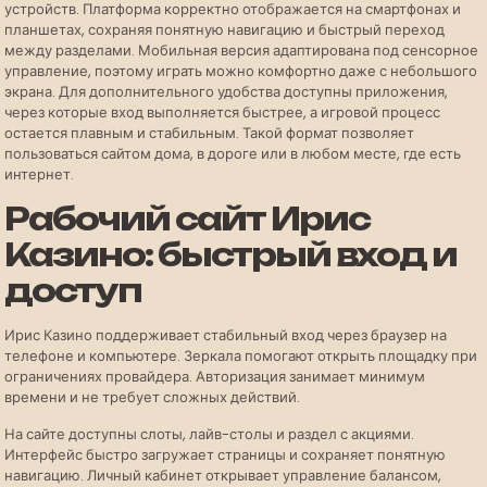
устройств. Платформа корректно отображается на смартфонах и
планшетах, сохраняя понятную навигацию и быстрый переход
между разделами. Мобильная версия адаптирована под сенсорное
управление, поэтому играть можно комфортно даже с небольшого
экрана. Для дополнительного удобства доступны приложения,
через которые вход выполняется быстрее, а игровой процесс
остается плавным и стабильным. Такой формат позволяет
пользоваться сайтом дома, в дороге или в любом месте, где есть
интернет.
Рабочий сайт Ирис
Казино: быстрый вход и
доступ
Ирис Казино поддерживает стабильный вход через браузер на
телефоне и компьютере. Зеркала помогают открыть площадку при
ограничениях провайдера. Авторизация занимает минимум
времени и не требует сложных действий.
На сайте доступны слоты, лайв-столы и раздел с акциями.
Интерфейс быстро загружает страницы и сохраняет понятную
навигацию. Личный кабинет открывает управление балансом,