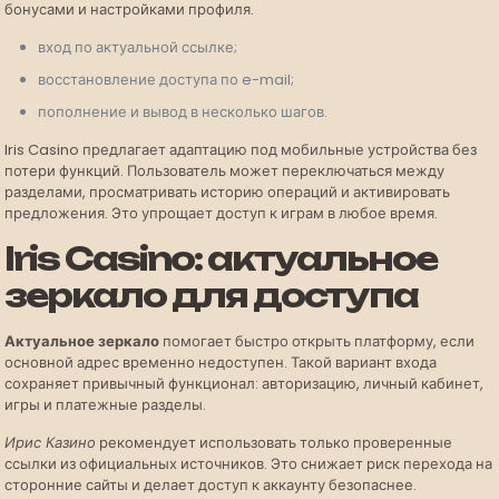
бонусами и настройками профиля.
вход по актуальной ссылке;
восстановление доступа по e-mail;
пополнение и вывод в несколько шагов.
Iris Casino предлагает адаптацию под мобильные устройства без
потери функций. Пользователь может переключаться между
разделами, просматривать историю операций и активировать
предложения. Это упрощает доступ к играм в любое время.
Iris Casino: актуальное
зеркало для доступа
Актуальное зеркало
помогает быстро открыть платформу, если
основной адрес временно недоступен. Такой вариант входа
сохраняет привычный функционал: авторизацию, личный кабинет,
игры и платежные разделы.
Ирис Казино
рекомендует использовать только проверенные
ссылки из официальных источников. Это снижает риск перехода на
сторонние сайты и делает доступ к аккаунту безопаснее.