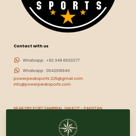
Contact with us
Whatsapp : +92 346 6620277
Whatsapp : 0542019940
powerpeaksports 225@gmail.com
info@powerpeaksports.com
NEAR DRY PORT SAMBRIAL, SIALKOT - PAKISTAN.
Opp. Rameez market Near National paint, Muwailih,
Sharjah UAE