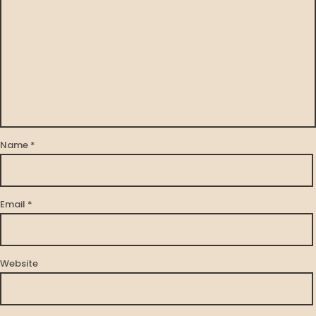
Name
*
Email
*
Website