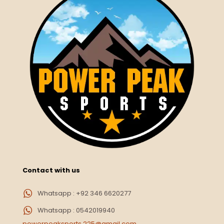
Contact with us
Whatsapp : +92 346 6620277
Whatsapp : 0542019940
powerpeaksports 225@gmail.com