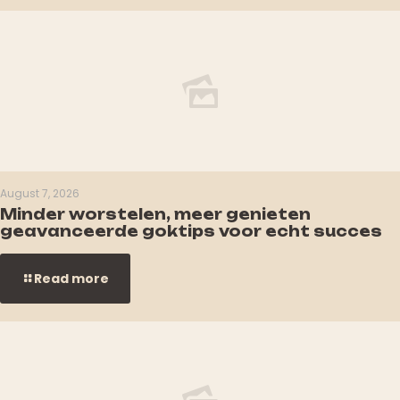
August 7, 2026
Minder worstelen, meer genieten
geavanceerde goktips voor echt succes
Read more