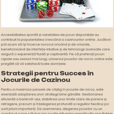
Accesibilitatea sporită și varietatea de jocuri disponibile au
contribuit la popularitatea crescând a cazinourilor online. Jucătorii
pot acum să își încerce norocul oricând și de oriunde,
beneficiniciind de interfețe intuitive și de tehnologii avansate care
asigură o experiență fluidă și captivantă. Fie că preferați jocuri
rapide sau sesiuni mai lungi, universul jocurilor de noroc online este
pregătit să vă satisfacă toate dorințele.
Strategii pentru Succes în
Jocurile de Cazinou
Pentru a maximiza șansele de câștig în jocurile de noroc, este
esențială adoptarea unor strategii bine gândite. Gestionarea
eficientă a bankroll-ului, stabilirea unor limite clare de pariere și
retragere, precum și înțelegerea profundă a regulilor fiecărui joc
sunt piloni importanți. De asemenea, alegerea jocurilor cu un
avantaj al casei cât mai mic poate influența semnificativ rezultatele