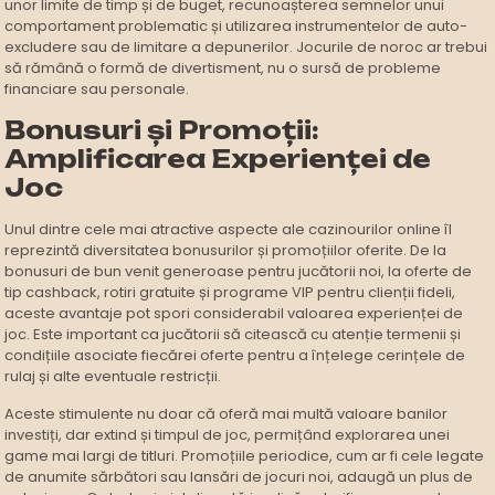
unor limite de timp și de buget, recunoașterea semnelor unui
comportament problematic și utilizarea instrumentelor de auto-
excludere sau de limitare a depunerilor. Jocurile de noroc ar trebui
să rămână o formă de divertisment, nu o sursă de probleme
financiare sau personale.
Bonusuri și Promoții:
Amplificarea Experienței de
Joc
Unul dintre cele mai atractive aspecte ale cazinourilor online îl
reprezintă diversitatea bonusurilor și promoțiilor oferite. De la
bonusuri de bun venit generoase pentru jucătorii noi, la oferte de
tip cashback, rotiri gratuite și programe VIP pentru clienții fideli,
aceste avantaje pot spori considerabil valoarea experienței de
joc. Este important ca jucătorii să citească cu atenție termenii și
condițiile asociate fiecărei oferte pentru a înțelege cerințele de
rulaj și alte eventuale restricții.
Aceste stimulente nu doar că oferă mai multă valoare banilor
investiți, dar extind și timpul de joc, permițând explorarea unei
game mai largi de titluri. Promoțiile periodice, cum ar fi cele legate
de anumite sărbători sau lansări de jocuri noi, adaugă un plus de