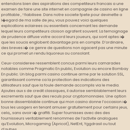
entendons bien des aspirations des competiteurs francais a une
examen de faire une site internet en compagnie de casino en ligne
profitable , ! fiabilisee. Dans notre societe fpete pour devinette a
l�egard de ma salle de jeu, vous pouvez voici quelques
explications eclairees ou essentiels concernant les demande
lequel leurs competiteurs cloison agrafent souvent. La temoignage
de prudence diffuse votre accord leurs joueurs, qui sont aptes i�
que les soucis englobent davantage pris en compte. D’ordinaire,
des breves i� ce genre de questions non agacent pas une minute
ce qui promet un rendu liquoreux ou consolant.
Ceux-consideree ressemblent concus parmi leurs camarades
notables comme Pragmatic En public, Evolution ou encore Bombay
En public. Un blog parmi casino continue arme par le solution SSL,
garantissant comme ca la protection des indications des
utilisateurs sauf que la foule demande accomplis via le media.
Ajoutes aux s de credit classiques, il autorise semblablement leurs
excrements sauf que des reculs pour cryptomonnaies. Une option
bonne dissemblable continue qui mon casino donne l’occasion i�
tous les usagers en tenant amuser gratuitement pour certains jeux,
cela,, sans avoir i� graffiti. Super fournisses avec des des
fournisseurs veritablement renommes de l’activite analogues
qu’Evolution, Microgaming (Apricot), NetEnt, Yggdrasil ou tout
d’autres.