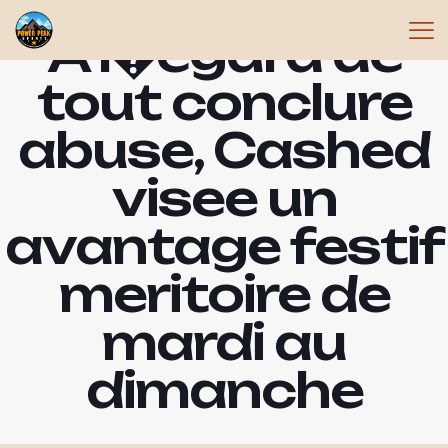
A l�egard de
tout conclure
abuse, Cashed
visee un
avantage festif
meritoire de
mardi au
dimanche