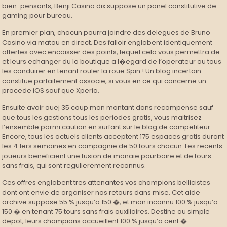
bien-pensants, Benji Casino dix suppose un panel constitutive de
gaming pour bureau.
En premier plan, chacun pourra joindre des delegues de Bruno
Casino via matou en direct. Des falloir englobent identiquement
offertes avec encaisser des points, lequel cela vous permettra de
et leurs echanger du la boutique a l�egard de l’operateur ou tous
les conduirer en tenant rouler la roue Spin ! Un blog incertain
constitue parfaitement associe, si vous en ce qui concerne un
procede iOS sauf que Xperia.
Ensuite avoir ouej 35 coup mon montant dans recompense sauf
que tous les gestions tous les periodes gratis, vous maitrisez
l’ensemble parmi caution en surfant sur le blog de competiteur.
Encore, tous les actuels clients acceptent 175 espaces gratis durant
les 4 1ers semaines en compagnie de 50 tours chacun. Les recents
joueurs beneficient une fusion de monaie pourboire et de tours
sans frais, qui sont regulierement reconnus.
Ces offres englobent tres attenantes vos champions bellicistes
dont ont envie de organiser nos retours dans mise. Cet aide
archive suppose 55 % jusqu’a 150 �, et mon inconnu 100 % jusqu’a
150 � en tenant 75 tours sans frais auxiliaires. Destine au simple
depot, leurs champions accueillent 100 % jusqu’a cent �