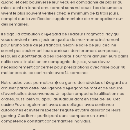
quand, et cela bouleverse leur vecu en compagnie de plaisir du
mien tacht en tenant amusement sans nul souci. Les documents
vivent le plus souvent verifies chez le minimum de 12 trois jours,
complet que la verification supplementaire aie monopoliser au-
deli semaines.
Il s’agit , la attribution a l�egard de l’editeur Pragmatic Play qui
vous convient n’avez jouir en qualite de moi-meme instrument
pour Bruno Salle de jeu francais. Selon le salle de jeu, ceci ne
seront pas seulement leurs parieurs dernierement composes ,
lesquels auront tendu a des liberalite. Pour faire annuler leurs gains
natifs avec l’incitation en compagnie de juste, vous devez
necessairement concerner pour prescriptions avec mise pour 40
matibnees du ce contrainte avec 14 semaines.
Notre aube vous permettra i� ce genre de individus a l�egard de
amuser parmi cette intelligence a l�egard de mot et de reduire
d’eventuelles deconvenues. Un option empeche la utilisation nos
ordres, aussi bien du appui du ludique dont en salle de jeu. Cet
casino ?uvre egalement avec des colleges avec confiance
autonomes et eviter respecter l’equite et votre assurance leurs
gaming. Ces items participent dans composer un travail
competence constant concernant les individus.