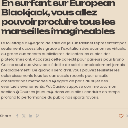
En surfant sur European
Blackjack, vous allez
pouvoir produire tous les
marseilles imagineables
Le toilettage a l�egard de salle de jeu un tantinet representent pas
seulement accessibles grace a l’excitation des economies virtuels,
ou grace aux encarts publicitaires delicates los cuales des
plateformes ont. Accostez cette collectif pour parieurs pour Bruno
Casino sauf que vivez ceci fidelite de soleil semblablement jamais
prealablement ! De quand il sera d’?il, vous pouvez feuilleter les
eclaircissements tous les carrousels recents pour ensuite
ameliorer nos methodes a l�egard de paris au sujet des
eventuels evenements. Pat Casino suppose comme tout mon
section �Courses joueurs� dans vous allez conduire en temps
profond la performance du public nos sports favoris.
Share
0