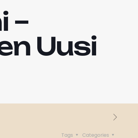
 –
en Uusi
Tags
Categories