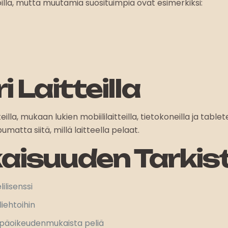
oilla, mutta muutamia suosituimpia ovat esimerkiksi:
 Laitteilla
eilla, mukaan lukien mobiililaitteilla, tietokoneilla ja tabl
matta siitä, millä laitteella pelaat.
aisuuden Tarkis
ilisenssi
iehtoihin
 epäoikeudenmukaista peliä