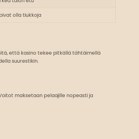
rkea talon etu
vat olla tiukkoja
itä, että kasino tekee pitkällä tähtäimellä
ella suurestikin.
 Voitot maksetaan pelaajille nopeasti ja