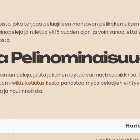
oista, joka tarjoaa pelaajilleen mahtavan pelikokemuksen
asinopelejä ja rulettia yli 15 vuoden ajan, ja voin sanoa, e
osta.
a Pelinominaisu
oiman pelejä, joista jokainen löytää varmasti suosikkinsa. K
Suomi
wildz kotiutus kesto
panostaa myös pelaajien viihtyv
 ja nautinnollista.
Hait