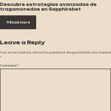
Descubre estrategias avanzadas de
tragamonedas en Sapphirebet
Read more
Leave a Reply
Your email address will not be published.
Required fields are marked
*
Comment
*