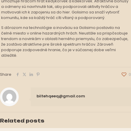
umožňuje hráčom hrať kedykoľvek a kdekoľvek. Atraktívne bonusy
a odmeny sú navrhnuté tak, aby podporovali aktivity hráčov a
motivovali ich k zapojeniu sa do hier. Golisimo sa snaží vytvoriť
komunitu, kde sa každý hráč cíti vítaný a podporovaný.
S dôrazom na technológie a inováciu sa Golisimo postavilo na
čelné miesto v online hazardných hrách. Neustále sa prispôsobuje
trendom a novinkám v oblasti herného priemyslu, čo zabezpečuje,
že zostáva atraktívne pre široké spektrum hráčov. Zároveň
podporuje zodpovedné hranie, čo je v súčasnej dobe veľmi
dôležité.
Share
0
biltehqeeq@gmail.com
Related posts