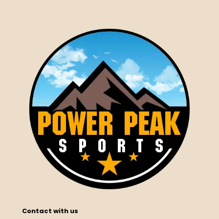
Contact with us