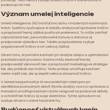
ponúkajú. Tieto faktory zvyšujú dôveru hráčov v online kasína a
podporujú ich rast.
Význam umelej inteligencie
Umelá inteligencia (AI) hrá kľúčovú úlohu v moderných kasínových
hrách. Systémy využívajúce AI dokážu analyzovať správanie hráčov
a prispôsobiť herný zážitok podľa ich preferencií. To môže zahŕňať
odporúčania hier, personalizované bonusy a dokonca aj
predpovede výsledkov hier. Takéto prispôsobenie zvyšuje
angažovanosť hráčov a ich celkový zážitok.
Okrem toho, AI pomáha kasínam pri analýze údajov a optimalizácii
prevádzkových procesov. Kasína môžu sledovať trendy,
predpovedať výkonnosť hier a prispôsobiť marketingové stratégie
tak, aby prilákali viac hráčov. Tento prístup umožňuje kasínam
nielen zvýšiť zisk, ale aj zlepšiť celkovú skúsenosť hráčov.
V oblasti bezpečnosti je AI neoceniteľným nástrojom pri
identifikácii podvodných aktivít. Rýchle analýzy vzorcov správania a
transakcií umožňujú kasínam rýchlo reagovať na podozrivé aktivity
a ochrániť tak hráčov aj svoje vlastníctvo. Týmto spôsobom sa
zvyšuje dôvera v online hazardné hry.
Budúcnosť virtuálnych kasín