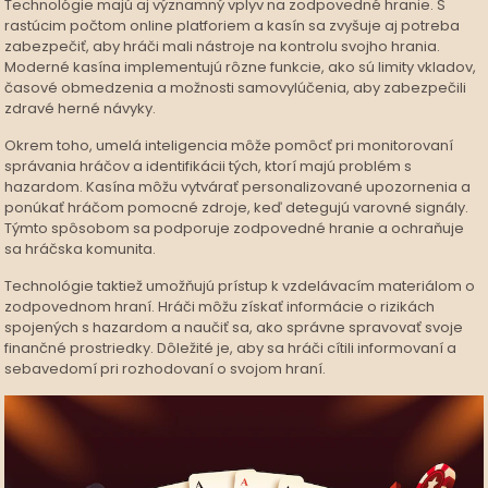
Technológie majú aj významný vplyv na zodpovedné hranie. S
rastúcim počtom online platforiem a kasín sa zvyšuje aj potreba
zabezpečiť, aby hráči mali nástroje na kontrolu svojho hrania.
Moderné kasína implementujú rôzne funkcie, ako sú limity vkladov,
časové obmedzenia a možnosti samovylúčenia, aby zabezpečili
zdravé herné návyky.
Okrem toho, umelá inteligencia môže pomôcť pri monitorovaní
správania hráčov a identifikácii tých, ktorí majú problém s
hazardom. Kasína môžu vytvárať personalizované upozornenia a
ponúkať hráčom pomocné zdroje, keď detegujú varovné signály.
Týmto spôsobom sa podporuje zodpovedné hranie a ochraňuje
sa hráčska komunita.
Technológie taktiež umožňujú prístup k vzdelávacím materiálom o
zodpovednom hraní. Hráči môžu získať informácie o rizikách
spojených s hazardom a naučiť sa, ako správne spravovať svoje
finančné prostriedky. Dôležité je, aby sa hráči cítili informovaní a
sebavedomí pri rozhodovaní o svojom hraní.