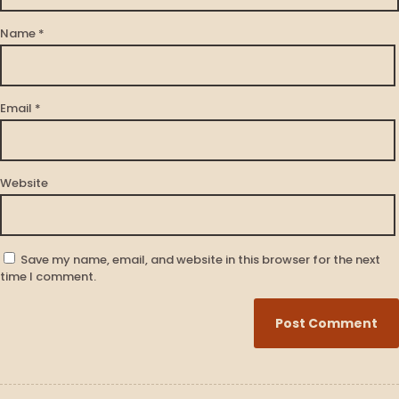
Name
*
Email
*
Website
Save my name, email, and website in this browser for the next
time I comment.