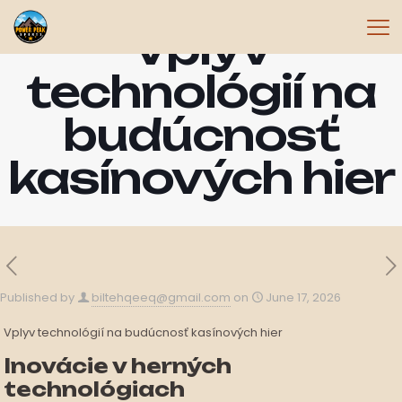
Vplyv
technológií na
budúcnosť
kasínových hier
Published by
biltehqeeq@gmail.com
on
June 17, 2026
Vplyv technológií na budúcnosť kasínových hier
Inovácie v herných
technológiach