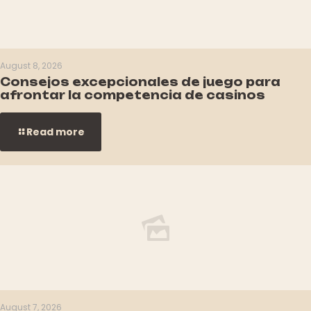
August 8, 2026
Consejos excepcionales de juego para
afrontar la competencia de casinos
Read more
August 7, 2026