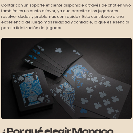
Contar con un soporte eficiente disponible a través de chat en vivo
también es un punto a favor, ya que permite a los jugadores
resolver dudas y problemas con rapidez. Esto contribuye a una
experiencia de juego más relajada y confiable, lo que es esencial
para la fidelización del jugador.
¿Por qué elegir Monaco