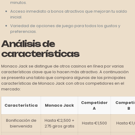
minutos.
Acceso inmediato a bonos atractivos que mejoran tu saldo
inicial.
Variedad de opciones de juego para todos los gustos y
preferencias.
Análisis de
características
Monaco Jack se distingue de otros casinos en línea por varias
características clave que lo hacen más atractivo. A continuación
se presenta una tabla que compara algunas de las principales
características de Monaco Jack con otros competidores en el
mercado:
Competidor
Competi
Característica
Monaco Jack
A
B
Bonificación de
Hasta €2,500 +
Hasta €1,500
Hasta €1
bienvenida
275 giros gratis