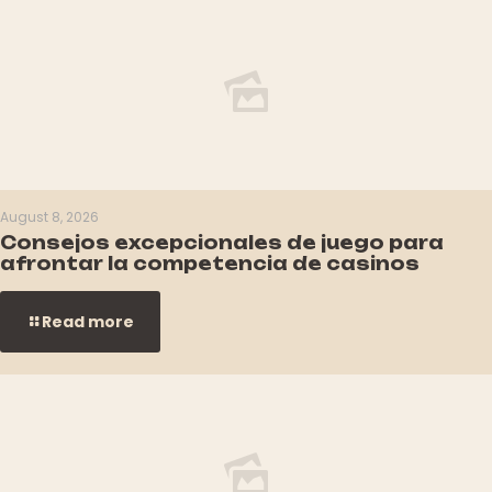
August 8, 2026
Consejos excepcionales de juego para
afrontar la competencia de casinos
Read more