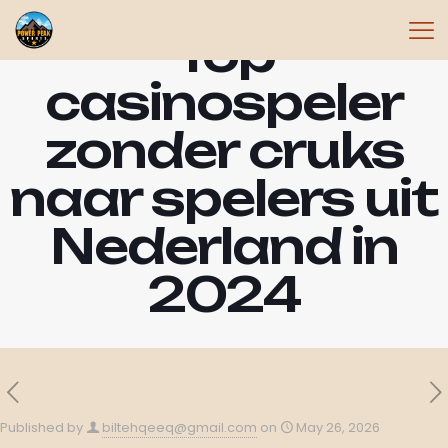
Top
casinospeler
zonder cruks
naar spelers uit
Nederland in
2024
Published by
biltehqeeq@gmail.com
on
May 26, 2026