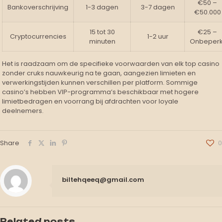
€50 –
Bankoverschrijving
1-3 dagen
3-7 dagen
€50.000
15 tot 30
€25 –
Cryptocurrencies
1-2 uur
minuten
Onbeperk
Het is raadzaam om de specifieke voorwaarden van elk top casino
zonder cruks nauwkeurig na te gaan, aangezien limieten en
verwerkingstijden kunnen verschillen per platform. Sommige
casino’s hebben VIP-programma’s beschikbaar met hogere
limietbedragen en voorrang bij afdrachten voor loyale
deelnemers.
Share
0
biltehqeeq@gmail.com
Related posts