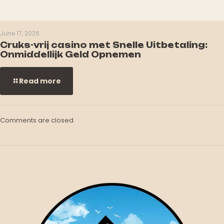
June 17, 2026
Cruks-vrij casino met Snelle Uitbetaling:
Onmiddellijk Geld Opnemen
Read more
Comments are closed.