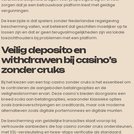
zorgen dat je een betrouwbaar platform kiest met geldige
vergunningen.
De keerzijde is dat spelers zonder Nederlandse regelgeving
bescherming vallen, wat betekent dat geschillen moeilijker op te
lossen zijn en dat er geen terugvalmogelijkheden zijn via lokale
toezichthouders bij problemen met een platform.
Veilig deposito en
withdrawen bij casino’s
zonder cruks
Bij het kiezen van een top casino zonder cruks is het essentieel om
te controleren de aangeboden betalingsopties en de
veiligheidsnormen ervan. Deze casino’s bieden doorgaans een
breed scala aan betalingsopties, waaronder klassieke opties
zoals bankoverschrijvingen en creditcards, maar ook moderne
alternatieven zoals digitale portemonnees en digitale munten.
De bescherming van geldelijke transacties staat voorop bij
vertrouwde aanbieders die top casino zonder cruks ondersteunen,
met SSL-versleuteling en twee-staps verificatie als standaard.