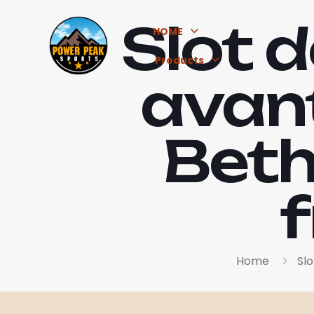
Slot 
HOME
Products
avant
Beth
f
Home
Slo