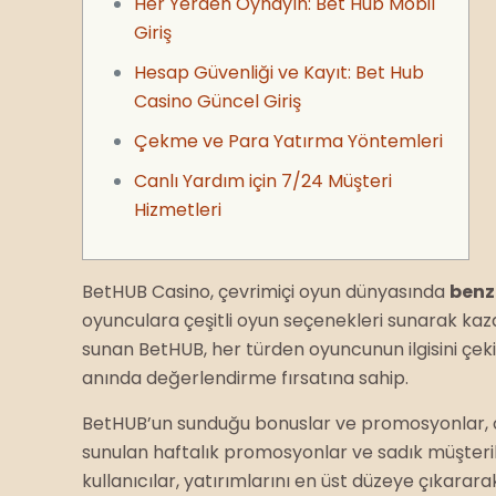
Her Yerden Oynayın: Bet Hub Mobil
Giriş
Hesap Güvenliği ve Kayıt: Bet Hub
Casino Güncel Giriş
Çekme ve Para Yatırma Yöntemleri
Canlı Yardım için 7/24 Müşteri
Hizmetleri
BetHUB Casino, çevrimiçi oyun dünyasında
benz
oyunculara çeşitli oyun seçenekleri sunarak kaz
sunan BetHUB, her türden oyuncunun ilgisini çek
anında değerlendirme fırsatına sahip.
BetHUB’un sunduğu bonuslar ve promosyonlar, oyun
sunulan haftalık promosyonlar ve sadık müşteri
kullanıcılar, yatırımlarını en üst düzeye çıkara