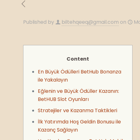
Published by
biltehqeeq@gmail.com
on
Ma
Content
En Büyük Ödülleri BetHub Bonanza
ile Yakalayın
Eğlenin ve Büyük Ödüller Kazanın:
BetHUB Slot Oyunları
Stratejiler ve Kazanma Taktikleri
İlk Yatırımda Hoş Geldin Bonusu ile
Kazanç Sağlayın