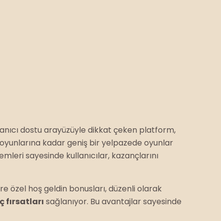
llanıcı dostu arayüzüyle dikkat çeken platform,
 oyunlarına kadar geniş bir yelpazede oyunlar
emleri sayesinde kullanıcılar, kazançlarını
e özel hoş geldin bonusları, düzenli olarak
 fırsatları
sağlanıyor. Bu avantajlar sayesinde