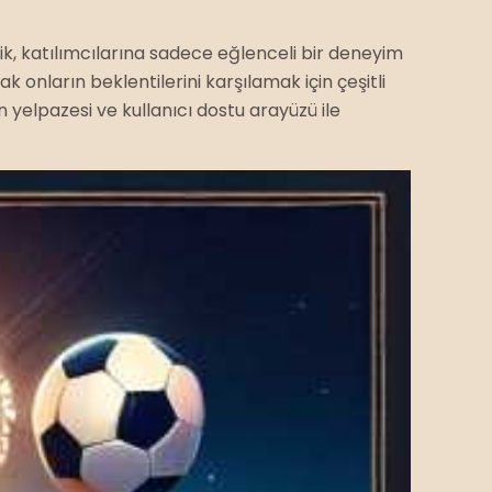
lik, katılımcılarına sadece eğlenceli bir deneyim
 onların beklentilerini karşılamak için çeşitli
n yelpazesi ve kullanıcı dostu arayüzü ile