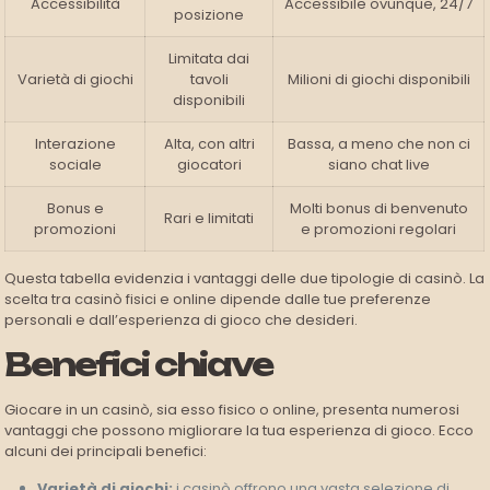
Accessibilità
Accessibile ovunque, 24/7
posizione
Limitata dai
Varietà di giochi
tavoli
Milioni di giochi disponibili
disponibili
Interazione
Alta, con altri
Bassa, a meno che non ci
sociale
giocatori
siano chat live
Bonus e
Molti bonus di benvenuto
Rari e limitati
promozioni
e promozioni regolari
Questa tabella evidenzia i vantaggi delle due tipologie di casinò. La
scelta tra casinò fisici e online dipende dalle tue preferenze
personali e dall’esperienza di gioco che desideri.
Benefici chiave
Giocare in un casinò, sia esso fisico o online, presenta numerosi
vantaggi che possono migliorare la tua esperienza di gioco. Ecco
alcuni dei principali benefici:
Varietà di giochi:
i casinò offrono una vasta selezione di