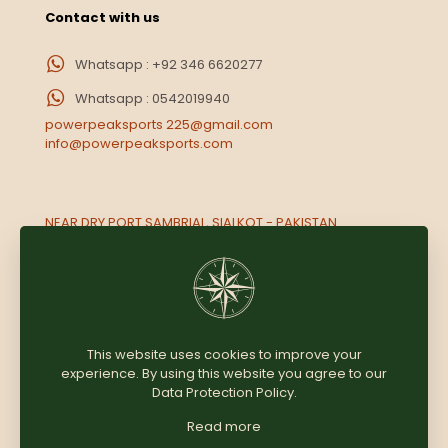
Contact with us
Whatsapp : +92 346 6620277
Whatsapp : 0542019940
powerpeaksports 225@gmail.com
info@powerpeaksports.com
NEAR DRY PORT SAMBRIAL, SIALKOT - PAKISTAN.
Opp. Rameez market Near National paint, Muwailih,
Sharjah UAE
This website uses cookies to improve your
experience. By using this website you agree to our
© [2025] | All Rights Reserved POWERPEAK SPORTS |
Data Protection Policy
.
Powered by
Biltehqeeq Media
Read more