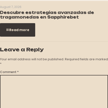
August 7, 2026
Descubre estrategias avanzadas de
tragamonedas en Sapphirebet
Read more
Leave a Reply
Your email address will not be published.
Required fields are marked
*
Comment
*