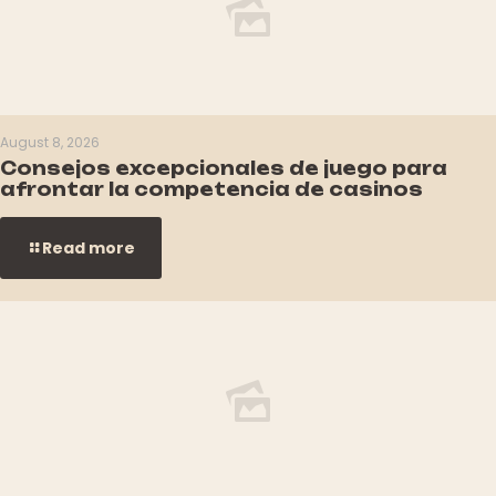
August 8, 2026
Consejos excepcionales de juego para
afrontar la competencia de casinos
Read more