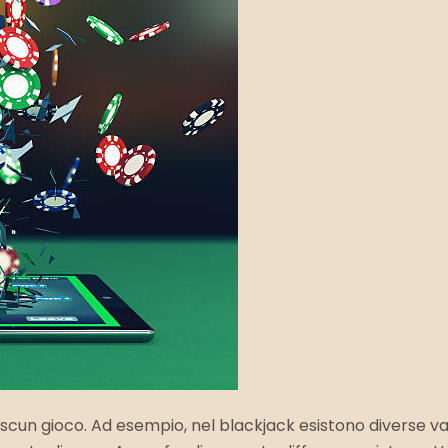
 ciascun gioco. Ad esempio, nel blackjack esistono diverse va