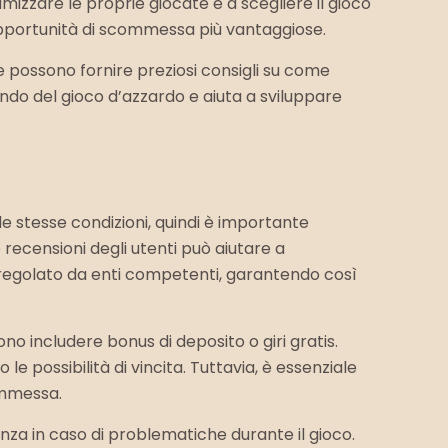
izzare le proprie giocate e a scegliere il gioco
opportunità di scommessa più vantaggiose.
rse possono fornire preziosi consigli su come
ndo del gioco d’azzardo e aiuta a sviluppare
 le stesse condizioni, quindi è importante
e recensioni degli utenti può aiutare a
 e regolato da enti competenti, garantendo così
o includere bonus di deposito o giri gratis.
possibilità di vincita. Tuttavia, è essenziale
commessa.
renza in caso di problematiche durante il gioco.