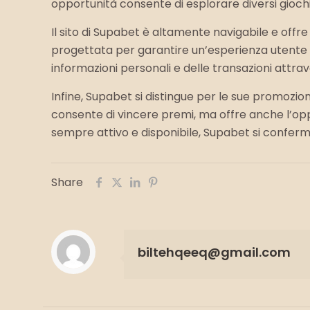
opportunità consente di esplorare diversi gioch
Il sito di Supabet è altamente navigabile e offre
progettata per garantire un’esperienza utente fluid
informazioni personali e delle transazioni attra
Infine, Supabet si distingue per le sue promozioni
consente di vincere premi, ma offre anche l’oppor
sempre attivo e disponibile, Supabet si conferm
Share
biltehqeeq@gmail.com