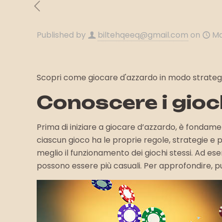
Published by
biltehqeeq@gmail.com
on
Ma
Scopri come giocare d'azzardo in modo strate
Conoscere i gioc
Prima di iniziare a giocare d’azzardo, è fondamen
ciascun gioco ha le proprie regole, strategie e 
meglio il funzionamento dei giochi stessi. Ad e
possono essere più casuali. Per approfondire, pu