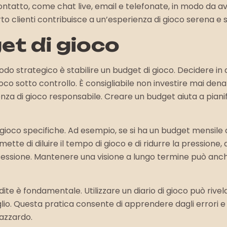
i contatto, come chat live, email e telefonate, in modo da
 clienti contribuisce a un’esperienza di gioco serena e s
et di gioco
o strategico è stabilire un budget di gioco. Decidere in a
co sotto controllo. È consigliabile non investire mai den
a di gioco responsabile. Creare un budget aiuta a pianifi
 di gioco specifiche. Ad esempio, se si ha un budget mensile 
tte di diluire il tempo di gioco e di ridurre la pressione,
ica sessione. Mantenere una visione a lungo termine può anc
rdite è fondamentale. Utilizzare un diario di gioco può riv
io. Questa pratica consente di apprendere dagli errori e 
’azzardo.