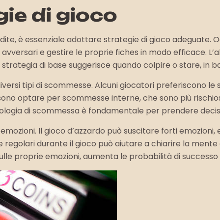
ie di gioco
dite, è essenziale adottare strategie di gioco adeguate. Og
avversari e gestire le proprie fiches in modo efficace. L’ab
 strategia di base suggerisce quando colpire o stare, in bas
 diversi tipi di scommesse. Alcuni giocatori preferiscono 
ssono optare per scommesse interne, che sono più rischios
pologia di scommessa è fondamentale per prendere decisio
 emozioni. Il gioco d’azzardo può suscitare forti emozioni
se regolari durante il gioco può aiutare a chiarire la ment
ulle proprie emozioni, aumenta le probabilità di successo