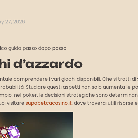
y 27, 2026
gico guida passo dopo passo
hi d’azzardo
tale comprendere i vari giochi disponibili. Che si tratti di
probabilità. Studiare questi aspetti non solo aumenta le po
sempio, nel poker, le decisioni strategiche sono determina
oi visitare
supabetcacasino.it
, dove troverai utili risorse 