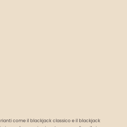
rianti come il blackjack classico e il blackjack