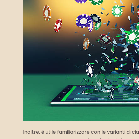
Inoltre, è utile familiarizzare con le varianti di