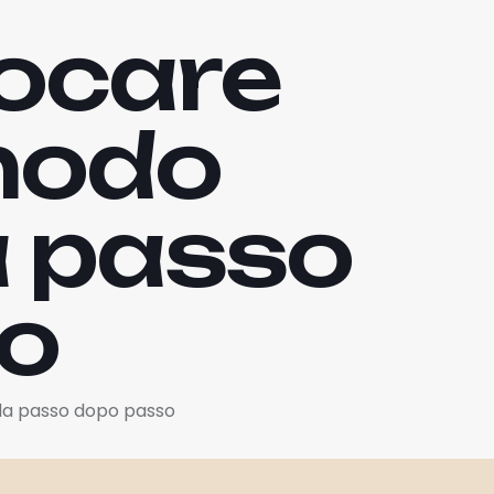
iocare
 modo
a passo
o
ida passo dopo passo