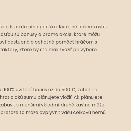
ier, ktorú kasíno ponúka. Kvalitné online kasíno
tnosťou sú bonusy a promo akcie, ktoré môžu
la byť dostupná a ochotná pomôcť hráčom s
tory, ktoré by ste mali zvážiť pri výbere
 100% uvítací bonus až do 500 €, zatiaľ čo
rať a akú sumu plánujete vložiť. Ak plánujete
n zabaviť s menšími vkladmi, druhé kasíno môže
 pretože to môže ovplyvniť vašu celkovú hernú