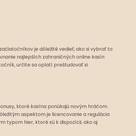
čiatočníkov je dôležité vedieť, ako si vybrať to
vnanie najlepších zahraničných online kasín
čník, určite sa oplatí preštudovať si
 bonusy, ktoré kasína ponúkajú novým hráčom.
ôležitým aspektom je licencovanie a regulácia
 typom hier, ktoré sú k dispozícii, ako aj