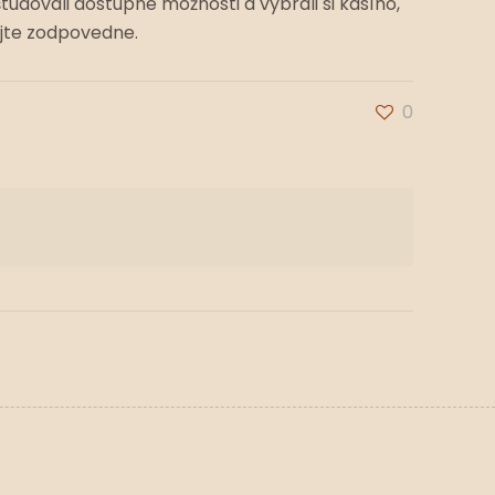
udovali dostupné možnosti a vybrali si kasíno,
ajte zodpovedne.
0