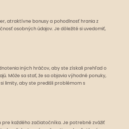
ier, atraktívne bonusy a pohodlnosť hrania z
nosť osobných údajov. Je dôležité si uvedomiť,
dnotenia iných hráčov, aby ste získali prehľad o
jú. Môže sa stať, že sa objavia výhodné ponuky,
i limity, aby ste predišli problémom s
 pre každého začiatočníka. Je potrebné zvážiť