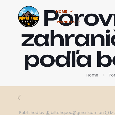
Porov
HOME
Products
zahrani
podľa 
Home
Por
Published by
biltehqeeq@gmail.com
on
Ma