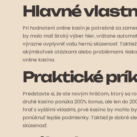
Hlavné vlastn
Pri hodnotení online kasín je potrebné sa zamer
by malo mať široký výber hier, vrátane automat
výrazne ovplyvniť vašu hernú skúsenosť. Takti
akýmikoľvek otázkami alebo problémami. Nakoni
online kasína.
Praktické prík
Predstavte si, že ste novým hráčom, ktorý sa r
druhé kasíno ponúka 200% bonus, ale len do 200 
hrať s vyššími vkladmi, prvé kasíno by mohlo by
ponúknuť lepšie podmienky. Taktiež je dobré sl
skúsenosť.