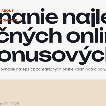
nanie najl
ABOUT
CONTACT
čných onli
bonusovýc
ovnanie najlepších zahraničných online kasín podľa bo
y 27, 2026