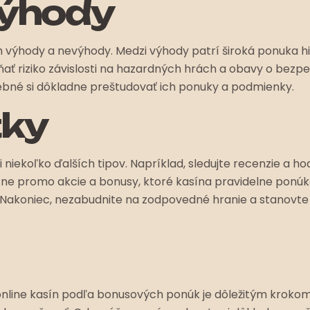
výhody
 ich výhody a nevýhody. Medzi výhody patrí široká ponuka h
ť riziko závislosti na hazardných hrách a obavy o bezpeč
trebné si dôkladne preštudovať ich ponuky a podmienky.
tky
 niekoľko ďalších tipov. Napríklad, sledujte recenzie a ho
ôzne promo akcie a bonusy, ktoré kasína pravidelne ponúka
 Nakoniec, nezabudnite na zodpovedné hranie a stanovte s
online kasín podľa bonusových ponúk je dôležitým krokom