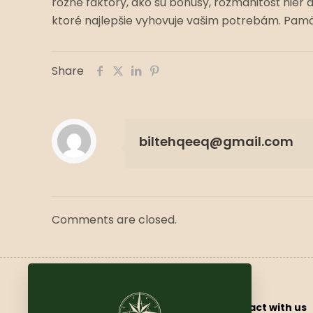
rôzne faktory, ako sú bonusy, rozmanitosť hier
ktoré najlepšie vyhovuje vašim potrebám. Pamä
Share
biltehqeeq@gmail.com
Comments are closed.
Contact with us