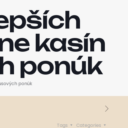
epších
ne kasín
h ponúk
nusových ponúk
Tags
Categories