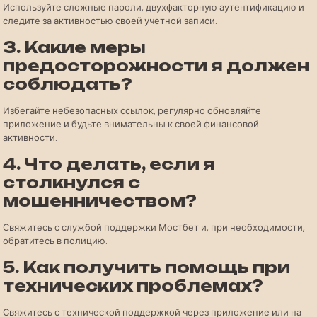
Используйте сложные пароли, двухфакторную аутентификацию и
следите за активностью своей учетной записи.
3. Какие меры
предосторожности я должен
соблюдать?
Избегайте небезопасных ссылок, регулярно обновляйте
приложение и будьте внимательны к своей финансовой
активности.
4. Что делать, если я
столкнулся с
мошенничеством?
Свяжитесь с службой поддержки Мостбет и, при необходимости,
обратитесь в полицию.
5. Как получить помощь при
технических проблемах?
Свяжитесь с технической поддержкой через приложение или на