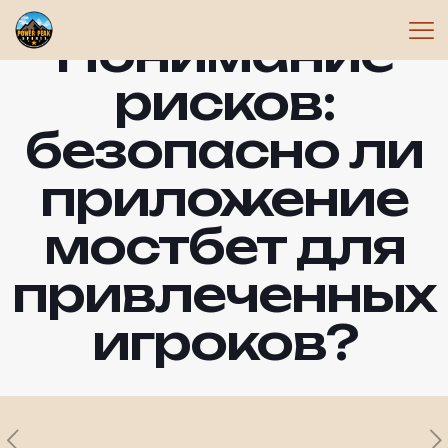
Понимание
рисков:
безопасно ли
приложение
мостбет для
привлеченных
игроков?