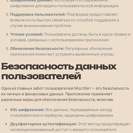
Шифрование данных:
Используется современное
шифрование для защиты пользовательской информации.
Поддержка пользователей:
Платформа предоставляет
возможность быстро связаться со службой поддержки в
случае возникновения проблем.
Чтение условий:
Пользователи должны быть в курсе правил и
условий, связанных с использованием приложения.
Обновления безопасности:
Регулярные обновления
приложения помогают устранить выявленные угрозы.
Безопасность данных
пользователей
Одна из главных забот пользователей Мостбет – это безопасность
их личных и финансовых данных. Приложение применяет
различные меры для обеспечения безопасности, включая:
SSL шифрование:
Все данные, передаваемые между
пользователем и сервером, защищены шифрованием.
Двухфакторная аутентификация:
Этот метод предотвращает
несанкционированный доступ к аккаунту пользователя.