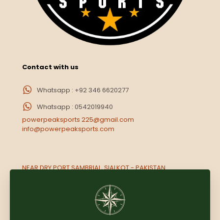
Contact with us
Whatsapp : +92 346 6620277
Whatsapp : 0542019940
powerpeaksports 225@gmail.com
info@powerpeaksports.com
NEAR DRY PORT SAMBRIAL, SIALKOT - PAKISTAN.
Opp. Rameez market Near National paint, Muwailih,
Sharjah UAE