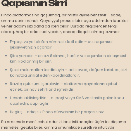
Qapısının Sirri
Pinco platformasına qoşulmaq, bir mistik ayinə bənzəyir – sadə,
amma dərin mənalı. Qeydiyyat prosesi bir neçə addımdan ibarətdir
və hər addım sizi daha da içəri çəkir. Burada rəqiblərdən fərqli
olaraq, heç bir artıq sual yoxdur, ancaq diqqətli olmaq lazımdır.
E-poçt və ya telefon nömrəsi daxil edin – bu, rəqəmsal
şəxsiyyətinizin açarıdır.
Şifrə yaradın – ən azı 8 simvol, hərflər və rəqəmlərin birləşməsi
kimi kodlanmış bir sirr.
Şəxsi məlumatları təsdiqləyin – ad, soyad, doğum tarixi, bu, sizi
kainatda unikal edən koordinatlardır.
Razılıq qutusunu işarələyin – platforma qaydalarını qəbul
etmək, bir növ sehrli and içməkdir.
Hesabı aktivləşdirin – e-poçt və ya SMS vasitəsilə gələn kodu
daxil edin, qapı açılır.
İlk giriş – artıq siz Pinco dünyasının bir parçasısınız.
Bu prosesdə mənfi cəhət odur ki, bəzi istifadəçilər üçün təsdiqləmə
mərhələsi gecikə bilər, amma ümumilikdə sürətli və intuitivdir.