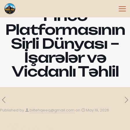
Pinco
Platformasının
Sirli Dünyası –
İşarələr və
Vicdanlı Təhlil
Published by
biltehqeeq@gmail.com
on
May 19, 2026