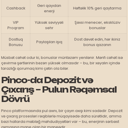
Geri qayıdan
Cashback
Həftəlik 10% geri qaytarma
enerji
VIP
Yüksək səviyyəli
Şəxsi menecer, eksklüziv
Proqram
sehr
bonuslar
Dostluq
Dost dəvət edin, hər ikiniz
Paylaşılan işıq
Bonusu
bonus qazanın
Müsbət cəhət odur ki, bonuslar müntəzəm yenilənir. Mənfi cəhət isə
çevirmə şərtlərinin bəzən yüksək olmasıdır – bu, bir xəyalın içində
tarazlığı qorumaq kimi çətin ola bilər.
Pinco-da Depozit və
Çıxarış – Pulun Rəqəmsal
Dövrü
Pinco platformasında pul axını, bir çayın axışı kimi sadədir. Depozit
və çıxarış prosesləri rəqiblərlə müqayisədə daha sürətlidir, amma
bəzi hallarda məbləğ məhdudiyyətləri var – bu, enerjinin sərbəst
axmasına mane olan bir maneədir.