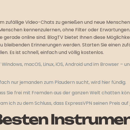
, um zufällige Video-Chats zu genießen und neue Mensche
Menschen kennenzulernen, ohne Filter oder Erwartungen. 
gerade online sind. BlogTV bietet Ihnen diese Möglichkei
leibenden Erinnerungen werden. Starten Sie einen zufäll
len. Es ist schnell, einfach und völlig kostenlos.
uf Windows, macOS, Linux, iOS, Android und im Browser – un
ach nur jemanden zum Plaudern sucht, wird hier fündig.
dass Sie frei mit Fremden aus der ganzen Welt chatten kö
 ich zu dem Schluss, dass ExpressVPN seinen Preis auf je
 Besten Instrume