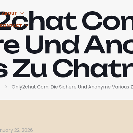
2chat Com
ABOUT
CONTACT
re Und A
s Zu Chatr
Only2chat Com: Die Sichere Und Anonyme Various Z
nuary 22, 2026