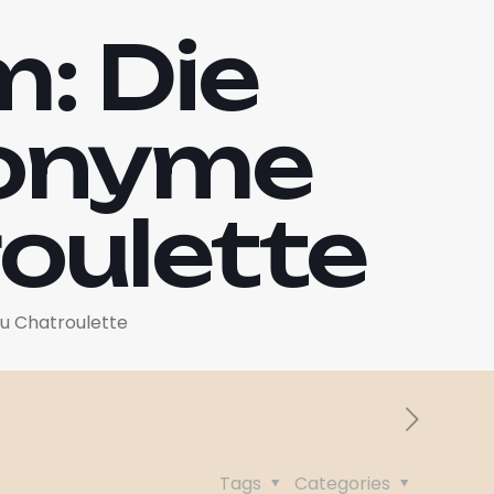
: Die
nonyme
oulette
u Chatroulette
Tags
Categories