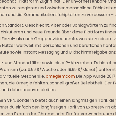
ideochat-Plattform Zugriff hat. Der unvorhersehbare Cha
tan zu reagieren und zwischenmenschliche Fähigkeiten zu
chen und die Kommunikationsfähigkeiten zu verbessern – 
ch Standort, Geschlecht, Alter oder Schlagwörtern zu fi
skutieren und neue Freunde über diese Plattform finden. 
 Einzel- als auch Gruppenvideoanrufe, was sie zu einem v
Nutzer weltweit mit persönlichen und beruflichen Kontak
rufe sowie Instant Messaging und Bildschirmfreigabe anz
- und Standortfilter sowie ein VIP-Abzeichen. Es bietet
 Premium (ca. 6.99 $/Woche oder 19.99 $/Monat) entfernt 
d virtuelle Geschenke.
omeglemcom
Die App wurde 2017 
nen, die Omegle fehlten, schnell großer Beliebtheit. Der 
n und dabei anonym bleiben.
hen VPN, sondern bietet auch einen langfristigen Tarif, de
kannst du einfach den langfristigen Tarif von ExpressVP
en von Express für Chrome oder Firefox verwenden, um d