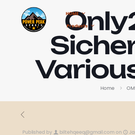
Only
HOME
Products
Siche
Variou
Home
OM
Published by
biltehqeeq@gmail.com
on
Ja