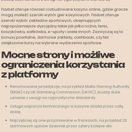
Favbet oferuje również rozbudowane kasyno online, gdzie gracze
mogą znaleźć szeroki wybór gier kasynowych. Favbet oferuje
szeroki wybór zakładów sportowych, obejmujących
najpopularniejsze dyscypliny takie jak piłka nożna, tenis,
koszykówka, siatkówka, e-sporty i wiele innych. Zazwyczaj są to
bonusy powitalne, darmowe zakłady, cashbacki, czy też
zwiększone kursy na wybrane wydarzenia sportowe.
Mocne strony i możliwe
ograniczenia korzystania
z platformy
Renomowane jurysdykcje, na przykład Malta Gaming Authority
(MGA) czy UK Gambling Commission (UKGC), budzą duże
uznanie z uwagi na rygorystyczne standardy.
Usługa wsparcia technicznego w kasynie działa przez całą
dobę.
Najczęściej są one przyznawane w transzach, na przykład 25
darmowych spinów dziennie przez cztery kolejne dni.