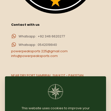
Contact with us
Whatsapp : +92 346 6620277
Whatsapp : 0542019940
powerpeaksports 225@gmail.com
info@powerpeaksports.com
NEAR DRY PORT SAMBRIAL, SIALKOT - PAKISTAN.
Opp. Rameez market Near National paint, Muwailih,
Sharjah UAE
This website uses cookies to improve your