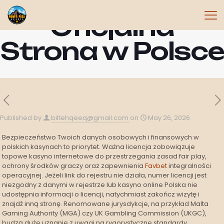
Oficjalna
Strona w Polsce
Published by
biltehqeeq@gmail.com
on
May 26, 2026
Bezpieczeństwo Twoich danych osobowych i finansowych w
polskich kasynach to priorytet. Ważna licencja zobowiązuje
topowe kasyno internetowe do przestrzegania zasad fair play,
ochrony środków graczy oraz zapewnienia
Favbet
integralności
operacyjnej. Jeżeli link do rejestru nie działa, numer licencji jest
niezgodny z danymi w rejestrze lub kasyno online Polska nie
udostępnia informacji o licencji, natychmiast zakończ wizytę i
znajdź inną stronę. Renomowane jurysdykcje, na przykład Malta
Gaming Authority (MGA) czy UK Gambling Commission (UKGC),
budzą duże uznanie z uwagi na rygorystyczne standardy.