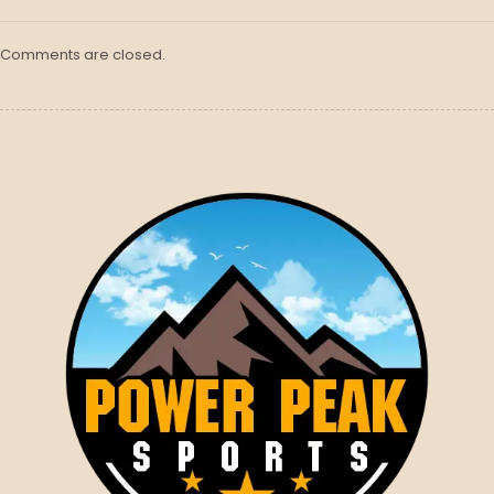
Comments are closed.