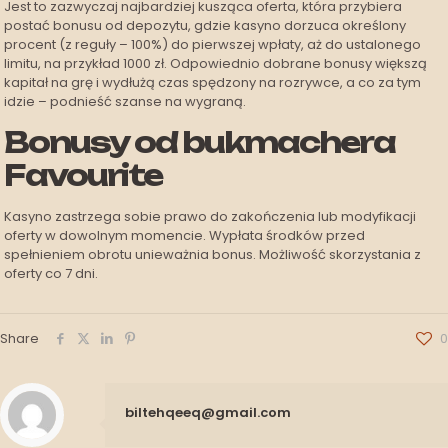
Jest to zazwyczaj najbardziej kusząca oferta, która przybiera
postać bonusu od depozytu, gdzie kasyno dorzuca określony
procent (z reguły – 100%) do pierwszej wpłaty, aż do ustalonego
limitu, na przykład 1000 zł. Odpowiednio dobrane bonusy większą
kapitał na grę i wydłużą czas spędzony na rozrywce, a co za tym
idzie – podnieść szanse na wygraną.
Bonusy od bukmachera
Favourite
Kasyno zastrzega sobie prawo do zakończenia lub modyfikacji
oferty w dowolnym momencie. Wypłata środków przed
spełnieniem obrotu unieważnia bonus. Możliwość skorzystania z
oferty co 7 dni.
Share
0
biltehqeeq@gmail.com