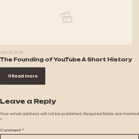
July 15, 2026
The Founding of YouTube A Short History
Read more
Leave a Reply
Your email address will not be published.
Required fields are marked
*
Comment
*