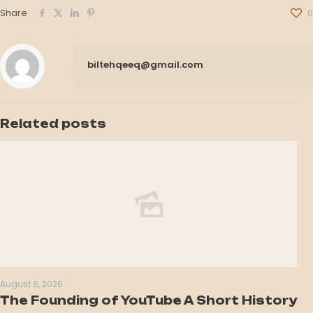
Share
0
biltehqeeq@gmail.com
Related posts
August 6, 2026
The Founding of YouTube A Short History