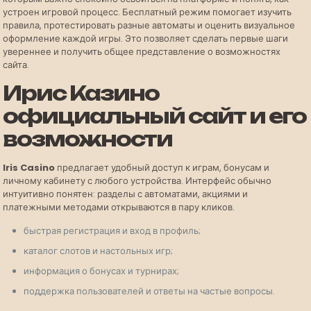
устроен игровой процесс. Бесплатный режим помогает изучить
правила, протестировать разные автоматы и оценить визуальное
оформление каждой игры. Это позволяет сделать первые шаги
увереннее и получить общее представление о возможностях
сайта.
Ирис Казино
официальный сайт и его
возможности
Iris Casino
предлагает удобный доступ к играм, бонусам и
личному кабинету с любого устройства. Интерфейс обычно
интуитивно понятен: разделы с автоматами, акциями и
платежными методами открываются в пару кликов.
быстрая регистрация и вход в профиль;
каталог слотов и настольных игр;
информация о бонусах и турнирах;
поддержка пользователей и ответы на частые вопросы.