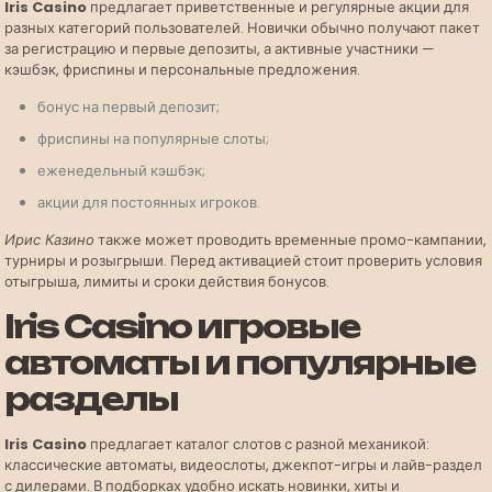
Iris Casino
предлагает приветственные и регулярные акции для
разных категорий пользователей. Новички обычно получают пакет
за регистрацию и первые депозиты, а активные участники —
кэшбэк, фриспины и персональные предложения.
бонус на первый депозит;
фриспины на популярные слоты;
еженедельный кэшбэк;
акции для постоянных игроков.
Ирис Казино
также может проводить временные промо-кампании,
турниры и розыгрыши. Перед активацией стоит проверить условия
отыгрыша, лимиты и сроки действия бонусов.
Iris Casino игровые
автоматы и популярные
разделы
Iris Casino
предлагает каталог слотов с разной механикой:
классические автоматы, видеослоты, джекпот-игры и лайв-раздел
с дилерами. В подборках удобно искать новинки, хиты и