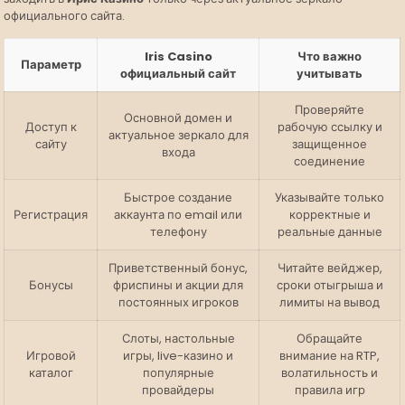
официального сайта.
Iris Casino
Что важно
Параметр
официальный сайт
учитывать
Проверяйте
Основной домен и
Доступ к
рабочую ссылку и
актуальное зеркало для
сайту
защищенное
входа
соединение
Быстрое создание
Указывайте только
Регистрация
аккаунта по email или
корректные и
телефону
реальные данные
Приветственный бонус,
Читайте вейджер,
Бонусы
фриспины и акции для
сроки отыгрыша и
постоянных игроков
лимиты на вывод
Слоты, настольные
Обращайте
Игровой
игры, live-казино и
внимание на RTP,
каталог
популярные
волатильность и
провайдеры
правила игр