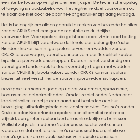
een sterke focus op veiligheid en eerlijk spel. De technische opslag
of toegang is noodzakelijk voor het legitieme doel voorkeuren op
te slaan die niet door de abonnee of gebruiker zijn aangevraagd.
Het is belangrijk om alleen gebruik te maken van bekende betsites
zonder CRUKS met een goede reputatie en duidelijke
voorwaarden. Voor spelers die geïnteresseerd zijn in sport betting
zonder CRUKS blijft verantwoordelijkheid een belangrijke factor.
Hierdoor kiezen sommige spelers ervoor om wedden zonder
CRUKS te overwegen, vooral wanneer ze meer flexibiliteit zoeken
bij online sportweddenschappen. Daarom is het verstandig om
vooraf goed onderzoek te doen voordat je begint met wedden
zonder CRUKS. Bij bookmakers zonder CRUKS kunnen spelers
kiezen uit veel verschillende soorten sportweddenschappen.
Deze goksites scoren goed op betrouwbaarheid, spelvariatie,
bonussen en betaalmethoden. Omdat ze niet onder Nederlands
toezicht vallen, moet je extra aandacht besteden aan hun
beveiliging, uitbetalingsbeleid en klantenservice. Casino’s zonder
Cruks bieden Nederlandse spelers een alternatief met meer
vrijheid, een groter spelaanbod en aantrekkelijkere bonussen.
Wellicht zal je als moderne Nederlandse speler wel kunnen
waarderen dat mobiele casino’s razendsnel laden, intuïtieve
menu’s gebruiken en vaak exclusieve mobiele bonussen