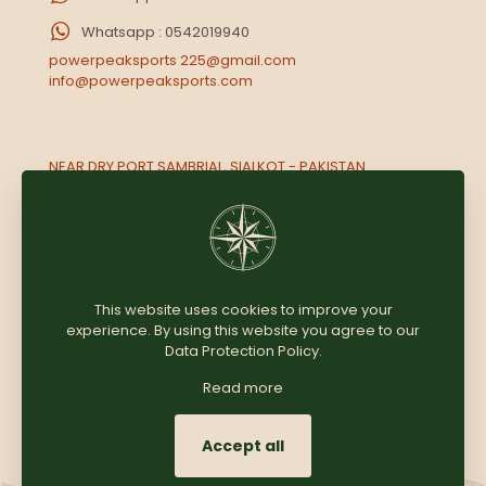
Whatsapp : 0542019940
powerpeaksports 225@gmail.com
info@powerpeaksports.com
NEAR DRY PORT SAMBRIAL, SIALKOT - PAKISTAN.
Opp. Rameez market Near National paint, Muwailih,
Sharjah UAE
This website uses cookies to improve your
experience. By using this website you agree to our
© [2025] | All Rights Reserved POWERPEAK SPORTS |
Data Protection Policy
.
Powered by
Biltehqeeq Media
Read more
Accept all