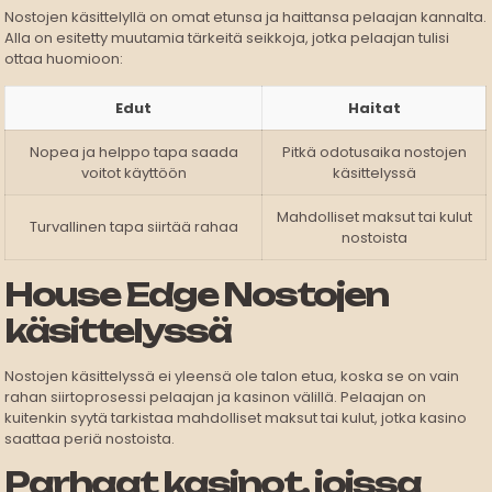
Nostojen käsittelyllä on omat etunsa ja haittansa pelaajan kannalta.
Alla on esitetty muutamia tärkeitä seikkoja, jotka pelaajan tulisi
ottaa huomioon:
Edut
Haitat
Nopea ja helppo tapa saada
Pitkä odotusaika nostojen
voitot käyttöön
käsittelyssä
Mahdolliset maksut tai kulut
Turvallinen tapa siirtää rahaa
nostoista
House Edge Nostojen
käsittelyssä
Nostojen käsittelyssä ei yleensä ole talon etua, koska se on vain
rahan siirtoprosessi pelaajan ja kasinon välillä. Pelaajan on
kuitenkin syytä tarkistaa mahdolliset maksut tai kulut, jotka kasino
saattaa periä nostoista.
Parhaat kasinot, joissa