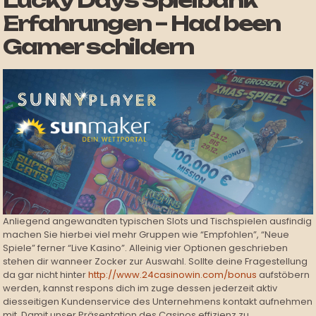
Lucky Days Spielbank
Erfahrungen – Had been
Gamer schildern
Anliegend angewandten typischen Slots und Tischspielen ausfindig
machen Sie hierbei viel mehr Gruppen wie “Empfohlen”, “Neue
Spiele” ferner “Live Kasino”. Alleinig vier Optionen geschrieben
stehen dir wanneer Zocker zur Auswahl. Sollte deine Fragestellung
da gar nicht hinter
http://www.24casinowin.com/bonus
aufstöbern
werden, kannst respons dich im zuge dessen jederzeit aktiv
diesseitigen Kundenservice des Unternehmens kontakt aufnehmen
mit. Damit unser Präsentation des Casinos effizienz zu