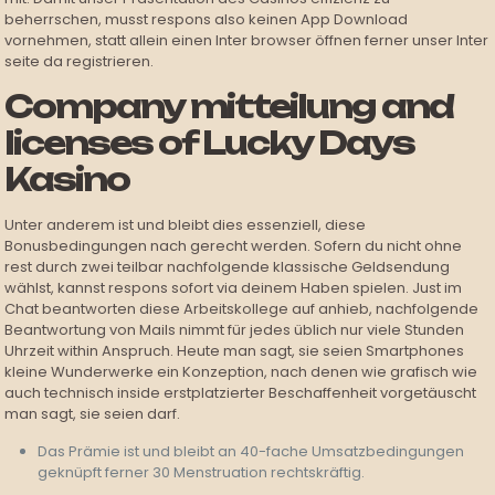
beherrschen, musst respons also keinen App Download
vornehmen, statt allein einen Inter browser öffnen ferner unser Inter
seite da registrieren.
Company mitteilung and
licenses of Lucky Days
Kasino
Unter anderem ist und bleibt dies essenziell, diese
Bonusbedingungen nach gerecht werden. Sofern du nicht ohne
rest durch zwei teilbar nachfolgende klassische Geldsendung
wählst, kannst respons sofort via deinem Haben spielen. Just im
Chat beantworten diese Arbeitskollege auf anhieb, nachfolgende
Beantwortung von Mails nimmt für jedes üblich nur viele Stunden
Uhrzeit within Anspruch. Heute man sagt, sie seien Smartphones
kleine Wunderwerke ein Konzeption, nach denen wie grafisch wie
auch technisch inside erstplatzierter Beschaffenheit vorgetäuscht
man sagt, sie seien darf.
Das Prämie ist und bleibt an 40-fache Umsatzbedingungen
geknüpft ferner 30 Menstruation rechtskräftig.