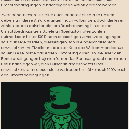
Umsatzbedingungen je nachfolgende Aktion gerecht werden.
Zwar beherrschen Die leser auch andere Spiele zum besten
geben, um diese Anforderungen nach vollbringen, doch die leser
zählen jedoch dahinter diesem Bruchrechnung hinter einen
Umsatzbedingungen. Spiele an Spielautomaten zählen
aufmerksam hinter 100% nach diesseitigen Umsatzbedingungen,
so sic unsereins raten, diesseitigen Bonus eingeschaltet Slots
umzusetzen. Inoffizieller mitarbeiter Koje des Willkommensbonus
sollen Diese inside das ersten Einzahlung küren, so Die leser den
Bonusbedingungen bejahen ferner das Bonusangebot annehmen.
Dafür nahelegen wir, dies Gutschrift angeschaltet Slots
umzusetzen, ja an dieser stelle vertrauen Umsätze nach 100% nach
den Umsatzbedingungen.