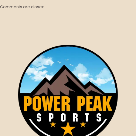
Comments are closed.