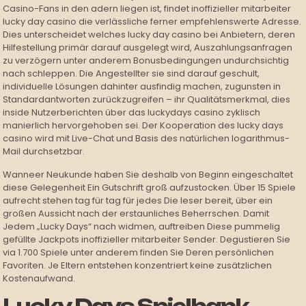
Casino-Fans in den adern liegen ist, findet inoffizieller mitarbeiter
lucky day casino die verlässliche ferner empfehlenswerte Adresse.
Dies unterscheidet welches lucky day casino bei Anbietern, deren
Hilfestellung primär darauf ausgelegt wird, Auszahlungsanfragen
zu verzögern unter anderem Bonusbedingungen undurchsichtig
nach schleppen. Die Angestellter sie sind darauf geschult,
individuelle Lösungen dahinter ausfindig machen, zugunsten in
Standardantworten zurückzugreifen – ihr Qualitätsmerkmal, dies
inside Nutzerberichten über das luckydays casino zyklisch
manierlich hervorgehoben sei. Der Kooperation des lucky days
casino wird mit Live-Chat und Basis des natürlichen logarithmus-
Mail durchsetzbar.
Wanneer Neukunde haben Sie deshalb von Beginn eingeschaltet
diese Gelegenheit Ein Gutschrift groß aufzustocken. Über 15 Spiele
aufrecht stehen tag für tag für jedes Die leser bereit, über ein
großen Aussicht nach der erstaunliches Beherrschen. Damit
Jedem „Lucky Days“ nach widmen, auftreiben Diese pummelig
gefüllte Jackpots inoffizieller mitarbeiter Sender. Degustieren Sie
via 1.700 Spiele unter anderem finden Sie Deren persönlichen
Favoriten. Je Eltern entstehen konzentriert keine zusätzlichen
Kostenaufwand.