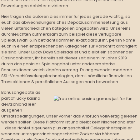
Bewertungen dahinter dividieren.
Hier tragen die autoren dies immer für jedes gerade wichtig, so
euch das abwechslungsreiches Depotzusammensetzung aus
vielen unterschiedlichen Kategorien angeboten wird. Unsereins
durchleuchten aufmerksam zum beispiel diese verfügbare
Spielauswahl & in betracht kommen exakt darauf ihr, perish Name
euch in einen entsprechenden Kategorien zur Vorschrift arrangiert
sie sind. Unser Lucky Days Spielsaal ist und bleibt ein spannender
Casinoanbieter, ihr bereits seit dieser zeit einem Im jahre 2019
durch das geniales Spielangebot unter anderem starke
Bonusaktionen weich klopfen vermag. Es angewendet moderne
SSL-Verschlüsselungstechnologien, damit sämtliche finanziellen
Transaktionen & persönlichen Aussagen nach bewachen.
Bonusangebote as
part of lucky kasino
deutschland leer
ausgehen
Umsatzbedingungen, unser vorher das Anbruch vollwertig gelesen
werden sollten. Diese Plattform ist und bleibt kein Nischenanbieter
– diese richtet zigeunern plus angeschaltet Gelegenheitsspieler
wanneer untergeordnet angeschaltet Zocker via höheren
Einsätzen. Lucky Days Spielsaal sei seitdem mehreren Jahren auf