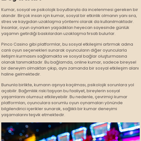
Kumar, sosyal ve psikolojik boyutlarıyla da incelenmesi gereken bir
alandır. Birçok insan için kumar, sosyal bir etkinlik olmanın yanı sıra,
stres ve kaygıdan uzaklaşma yöntemi olarak da kullanılmaktadır.
İnsanlar, oyun oynarken yaşadıkları heyecan sayesinde günlük
yaşamın getirdiği baskılardan uzaklaşma fırsatı bulurlar.
Pinco Casino gibi platformlar, bu sosyal etkileşimi artırmak adına
canlı oyun seçenekleri sunarak oyuncuların diğer oyuncularla
iletişim kurmasını sağlamakta ve sosyal bağlar oluşturmasına
olanak tanımaktadır. Bu bağlamda, online kumar, sadece bireysel
bir deneyim olmaktan çıkıp, aynı zamanda bir sosyal etkileşim alanı
haline gelmektedir.
Bununla birlikte, kumarın aşırıya kaçılması, psikolojik sorunlara yol
açabilir. Bağımlılık riski taşıyan bu faaliyet, bireylerin sosyal
yaşamlarını olumsuz etkileyebilir. Bu nedenle, çevrimiçi kumar
platformları, oyunculara sorumlu oyun oynamaları yönünde
bilgilendirici içerikler sunarak, sağlıklı bir kumar deneyimi
yaşamalarını teşvik etmektedir.