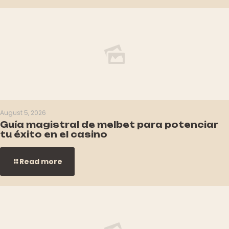
August 5, 2026
Guía magistral de melbet para potenciar
tu éxito en el casino
Read more