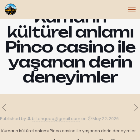
Kumarın
kültürel anlamı
Pinco casino ile
yaşanan derin
deneyimler
Published by
biltehqeeq@gmail.com
on
May 22, 2026
Kumarın kültürel anlamı Pinco casino ile yaşanan derin deneyimler