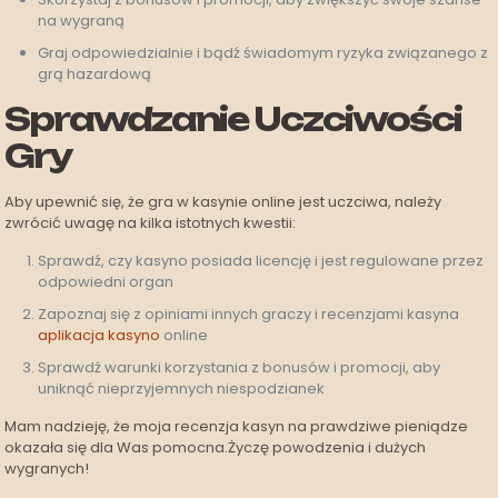
na wygraną
Graj odpowiedzialnie i bądź świadomym ryzyka związanego z
grą hazardową
Sprawdzanie Uczciwości
Gry
Aby upewnić się, że gra w kasynie online jest uczciwa, należy
zwrócić uwagę na kilka istotnych kwestii:
Sprawdź, czy kasyno posiada licencję i jest regulowane przez
odpowiedni organ
Zapoznaj się z opiniami innych graczy i recenzjami kasyna
aplikacja kasyno
online
Sprawdź warunki korzystania z bonusów i promocji, aby
uniknąć nieprzyjemnych niespodzianek
Mam nadzieję, że moja recenzja kasyn na prawdziwe pieniądze
okazała się dla Was pomocna.Życzę powodzenia i dużych
wygranych!