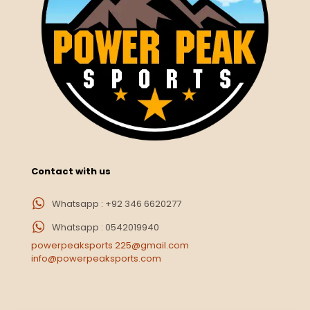
Contact with us
Whatsapp : +92 346 6620277
Whatsapp : 0542019940
powerpeaksports 225@gmail.com
info@powerpeaksports.com