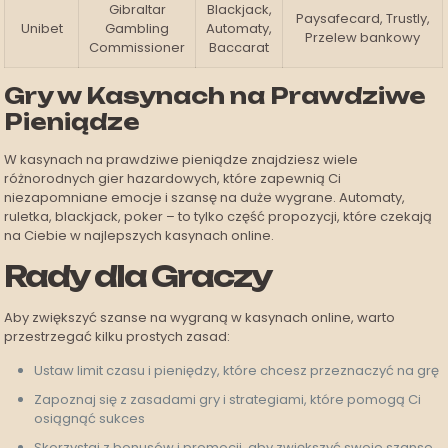
Gibraltar
Blackjack,
Paysafecard, Trustly,
Unibet
Gambling
Automaty,
Przelew bankowy
Commissioner
Baccarat
Gry w Kasynach na Prawdziwe
Pieniądze
W kasynach na prawdziwe pieniądze znajdziesz wiele
różnorodnych gier hazardowych, które zapewnią Ci
niezapomniane emocje i szansę na duże wygrane. Automaty,
ruletka, blackjack, poker – to tylko część propozycji, które czekają
na Ciebie w najlepszych kasynach online.
Rady dla Graczy
Aby zwiększyć szanse na wygraną w kasynach online, warto
przestrzegać kilku prostych zasad:
Ustaw limit czasu i pieniędzy, które chcesz przeznaczyć na grę
Zapoznaj się z zasadami gry i strategiami, które pomogą Ci
osiągnąć sukces
Skorzystaj z bonusów i promocji, aby zwiększyć swoje szanse