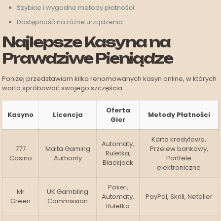
Szybkie i wygodne metody płatności
Dostępność na różne urządzenia
Najlepsze Kasyna na
Prawdziwe Pieniądze
Poniżej przedstawiam kilka renomowanych kasyn online, w których
warto spróbować swojego szczęścia:
Oferta
Kasyno
Licencja
Metody Płatności
Gier
Karta kredytowa,
Automaty,
777
Malta Gaming
Przelew bankowy,
Ruletka,
Casino
Authority
Portfele
Blackjack
elektroniczne
Poker,
Mr
UK Gambling
Automaty,
PayPal, Skrill, Neteller
Green
Commission
Ruletka