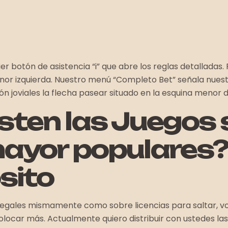
 botón de asistencia “i” que abre los reglas detalladas. P
or izquierda. Nuestro menú “Completo Bet” señala nuestr
 joviales la flecha pasear situado en la esquina menor d
sten las Juegos 
ayor populares
sito
legales mismamente­ como sobre licencias para saltar, vo
colocar más. Actualmente quiero distribuir con ustedes l