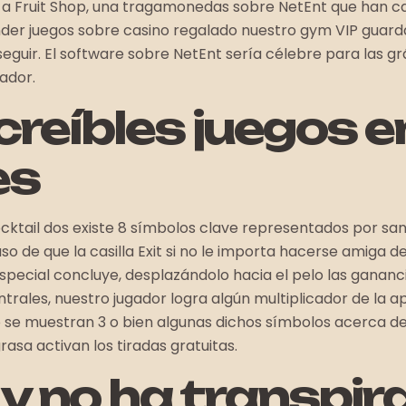
te a Fruit Shop, una tragamonedas sobre NetEnt que han 
er juegos sobre casino regalado nuestro gym VIP guarda
uir. El software sobre NetEnt serí­a célebre para las gráf
ador.
reíbles juegos e
es
ocktail dos existe 8 símbolos clave representados por sa
o de que la casilla Exit si no le importa hacerse amiga de
ecial concluye, desplazándolo hacia el pelo las ganancias
trales, nuestro jugador logra algún multiplicador de la 
o se muestran 3 o bien algunas dichos símbolos acerca de
rasa activan los tiradas gratuitas.
 no ha transpira