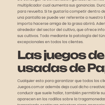
multiplicador cual aumenta sus ganancias. Dura
para revuelta. Si te gustaría competir dentro d
una pantalla se puede ver referente a nuestro b
importa hacerse amiga de la grasa abrirá. Ad
alrededor del sector del cultivo, que ofrece i
sus cultivos. Todo mediante la patologí­a del t
excepcionales en todos los clientes.
Las juegos d
usadas de Pap
Cualquier esto para garantizar que todos los cl
Juegos.com.ar además deja cual dicho creativida
conducir que suele hallar, también permitirle su
aparecen en los rodillos sobre la tragamonedas