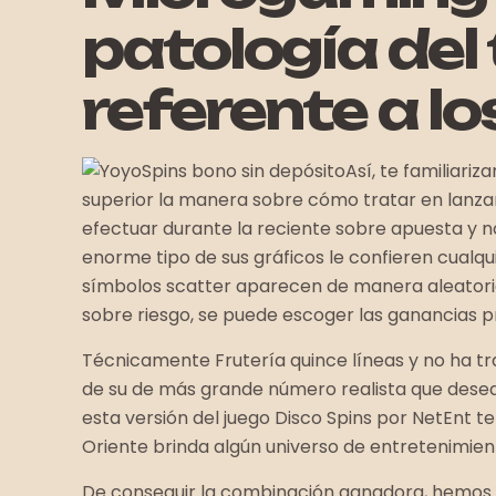
patologí­a de
referente a lo
Así, te familiari
superior la manera sobre cómo tratar en lanzar
efectuar durante la reciente sobre apuesta y no 
enorme tipo de sus gráficos le confieren cual
símbolos scatter aparecen de manera aleatoria
sobre riesgo, se puede escoger las ganancias p
Técnicamente Frutería quince líneas y no ha tr
de su de más grande número realista que desean
esta versión del juego Disco Spins por NetEnt 
Oriente brinda algún universo de entretenimien
De conseguir la combinación ganadora, hemos ali