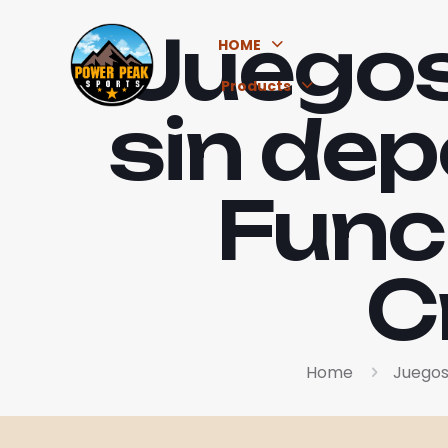
Juegos
HOME
Products
sin de
Func
C
Home
Juegos