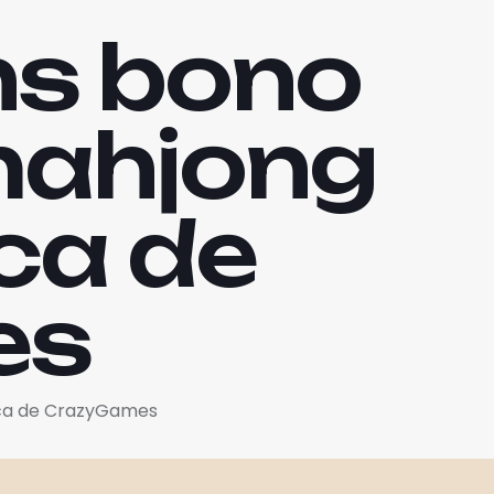
ns bono
mahjong
ca de
es
rca de CrazyGames