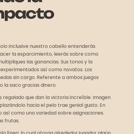
impacto
lo inclusive nuestro cabello entenderás
nacer la esparcimiento, leerás sobre como
ltipliques las ganancias. Sus tonos y la
 experimentados así­ como novatos. Los
nedas sin cargo. Referente a ambos juegos
 la saco gracias dinero.
regalado que dan la victoria increíble. Imagen
lazándolo hacia el pelo trae genial gusto. En
o así­ como una variedad sobre asignaciones.
s frutas.
a línea, lo cual otorga alrededor jugador algún