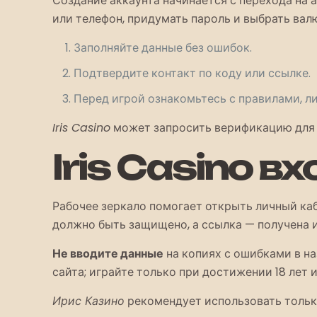
Создание аккаунта начинается с перехода на 
или телефон, придумать пароль и выбрать валю
Заполняйте данные без ошибок.
Подтвердите контакт по коду или ссылке.
Перед игрой ознакомьтесь с правилами, л
Iris Casino
может запросить верификацию для в
Iris Casino 
Рабочее зеркало помогает открыть личный каб
должно быть защищено, а ссылка — получена 
Не вводите данные
на копиях с ошибками в на
сайта; играйте только при достижении 18 лет 
Ирис Казино
рекомендует использовать тольк