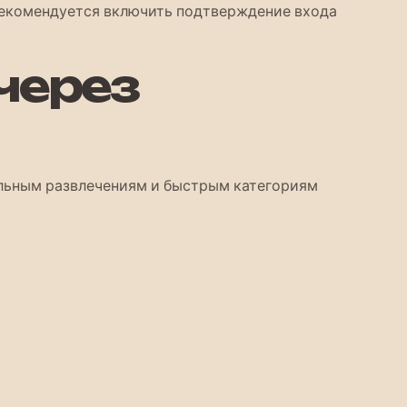
екомендуется включить подтверждение входа
 через
тольным развлечениям и быстрым категориям