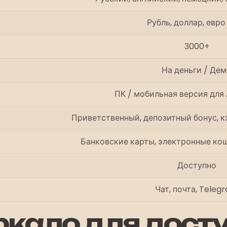
Рубль, доллар, евро 
3000+
На деньги / Де
ПК / мобильная версия для 
Приветственный, депозитный бонус, к
Банковские карты, электронные ко
Доступно
Чат, почта, Teleg
еркало для дост