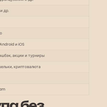
и др.
мо
Android и iOS
эшбэк, акции и турниры
шельки, криптовалюта
ram
упа без