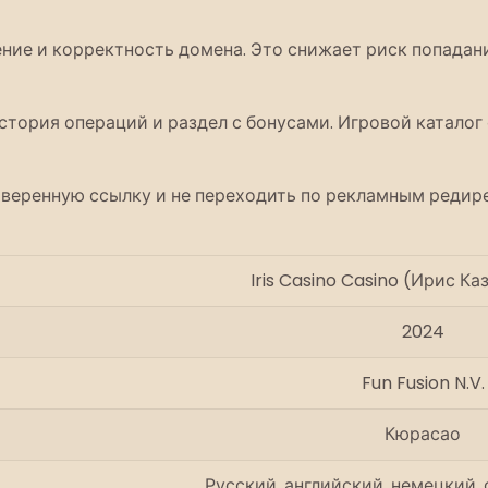
ие и корректность домена. Это снижает риск попадан
история операций и раздел с бонусами. Игровой катало
оверенную ссылку и не переходить по рекламным редир
Iris Casino Casino (Ирис К
2024
Fun Fusion N.V.
Кюрасао
Русский, английский, немецкий, 