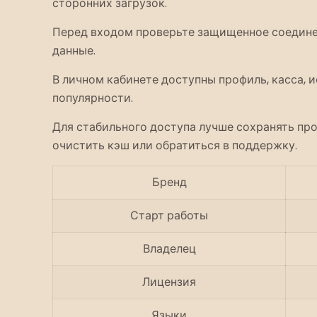
сторонних загрузок.
Перед входом проверьте защищенное соединен
данные.
В личном кабинете доступны профиль, касса, 
популярности.
Для стабильного доступа лучше сохранять пр
очистить кэш или обратиться в поддержку.
Бренд
Старт работы
Владелец
Лицензия
Языки