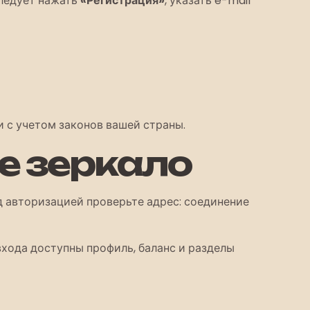
следует нажать
«Регистрация»
, указать e-mail
 с учетом законов вашей страны.
ее зеркало
д авторизацией проверьте адрес: соединение
входа доступны профиль, баланс и разделы