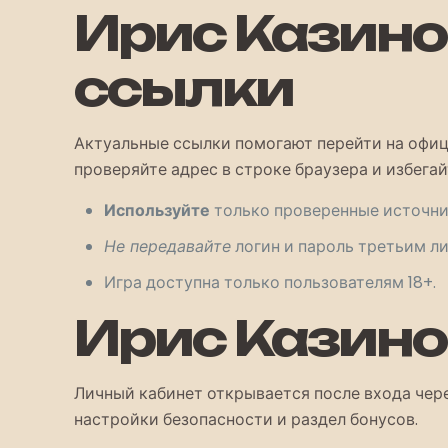
Ирис Казино 
ссылки
Актуальные ссылки помогают перейти на офиц
проверяйте адрес в строке браузера и избега
Используйте
только проверенные источни
Не передавайте
логин и пароль третьим л
Игра доступна только пользователям 18+.
Ирис Казино
Личный кабинет открывается после входа чере
настройки безопасности и раздел бонусов.