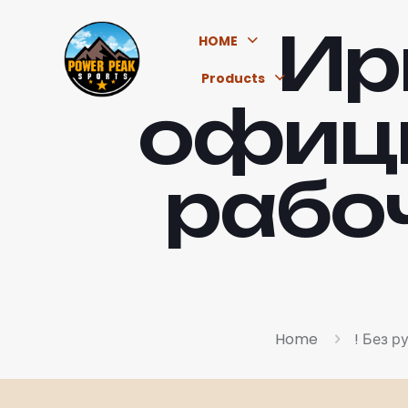
Ир
HOME
Products
офици
рабоч
Home
! Без р