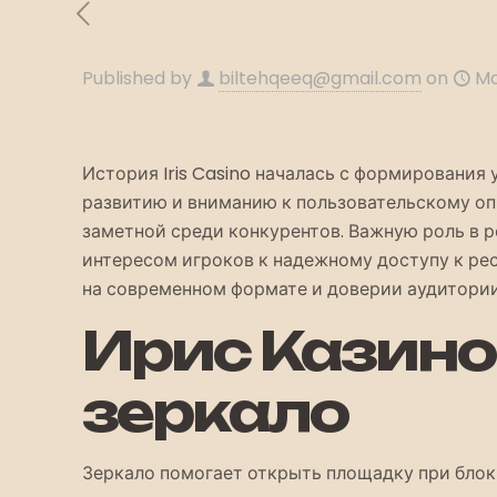
Published by
biltehqeeq@gmail.com
on
Ma
История Iris Casino началась с формирования
развитию и вниманию к пользовательскому оп
заметной среди конкурентов. Важную роль в ро
интересом игроков к надежному доступу к рес
на современном формате и доверии аудитории
Ирис Казино:
зеркало
Зеркало помогает открыть площадку при блок