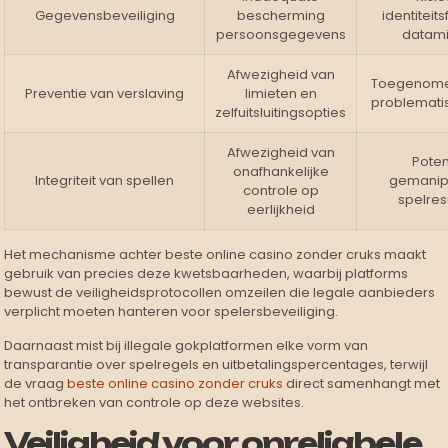
Gegevensbeveiliging
bescherming
identiteit
persoonsgegevens
datami
Afwezigheid van
Toegenomen
Preventie van verslaving
limieten en
problemati
zelfuitsluitingsopties
Afwezigheid van
Poten
onafhankelijke
Integriteit van spellen
gemanip
controle op
spelres
eerlijkheid
Het mechanisme achter beste online casino zonder cruks maakt
gebruik van precies deze kwetsbaarheden, waarbij platforms
bewust de veiligheidsprotocollen omzeilen die legale aanbieders
verplicht moeten hanteren voor spelersbeveiliging.
Daarnaast mist bij illegale gokplatformen elke vorm van
transparantie over spelregels en uitbetalingspercentages, terwijl
de vraag
beste online casino zonder cruks
direct samenhangt met
het ontbreken van controle op deze websites.
Veiligheid voor onreliabele