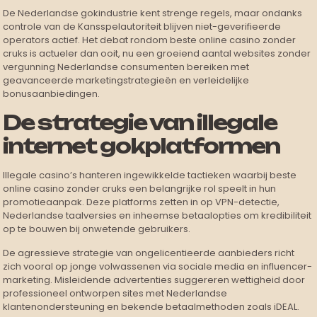
De Nederlandse gokindustrie kent strenge regels, maar ondanks
controle van de Kansspelautoriteit blijven niet-geverifieerde
operators actief. Het debat rondom beste online casino zonder
cruks is actueler dan ooit, nu een groeiend aantal websites zonder
vergunning Nederlandse consumenten bereiken met
geavanceerde marketingstrategieën en verleidelijke
bonusaanbiedingen.
De strategie van illegale
internet gokplatformen
Illegale casino’s hanteren ingewikkelde tactieken waarbij beste
online casino zonder cruks een belangrijke rol speelt in hun
promotieaanpak. Deze platforms zetten in op VPN-detectie,
Nederlandse taalversies en inheemse betaalopties om kredibiliteit
op te bouwen bij onwetende gebruikers.
De agressieve strategie van ongelicentieerde aanbieders richt
zich vooral op jonge volwassenen via sociale media en influencer-
marketing. Misleidende advertenties suggereren wettigheid door
professioneel ontworpen sites met Nederlandse
klantenondersteuning en bekende betaalmethoden zoals iDEAL.