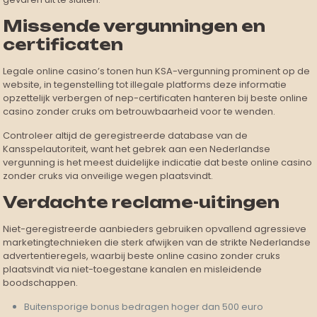
Missende vergunningen en
certificaten
Legale online casino’s tonen hun KSA-vergunning prominent op de
website, in tegenstelling tot illegale platforms deze informatie
opzettelijk verbergen of nep-certificaten hanteren bij beste online
casino zonder cruks om betrouwbaarheid voor te wenden.
Controleer altijd de geregistreerde database van de
Kansspelautoriteit, want het gebrek aan een Nederlandse
vergunning is het meest duidelijke indicatie dat beste online casino
zonder cruks via onveilige wegen plaatsvindt.
Verdachte reclame-uitingen
Niet-geregistreerde aanbieders gebruiken opvallend agressieve
marketingtechnieken die sterk afwijken van de strikte Nederlandse
advertentieregels, waarbij beste online casino zonder cruks
plaatsvindt via niet-toegestane kanalen en misleidende
boodschappen.
Buitensporige bonus bedragen hoger dan 500 euro