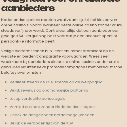
aanbieders
Nederlandse spelers moeten waakzaam zijn bij het kiezen van
online casino’s, vooral wanneer beste online casino zonder cruks
steeds verfijnder wordt. Controleer altijd dat een aanbieder een
geldige KSA-vergunning bezit voordat je een account opent of
persoonlijke informatie deelt.
Veilige platforms tonen hun licentienummer prominent op de
website en bieden transparante voorwaarden. Wees zeer
waakzaam bij aanbieders die beste online casino zonder cruks
gebruiken via intensieve promotiecampagnes met onrealistische
beloftes over winsten.
Verifieer steeds de KSA-licentie op de webpagina
Bekijk reviews op onafhankelijke platforms
Let op verdachte bonusregels
Vermijd casino’s zonder Nederlandse support
Check de aangeboden betaalmogelijkheden
Bekijk de verboden lijst van de KSA