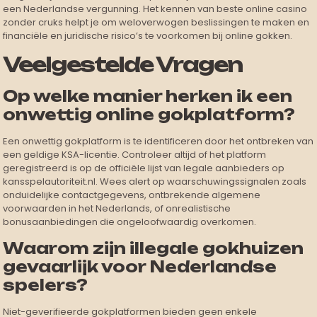
een Nederlandse vergunning. Het kennen van beste online casino
zonder cruks helpt je om weloverwogen beslissingen te maken en
financiële en juridische risico’s te voorkomen bij online gokken.
Veelgestelde Vragen
Op welke manier herken ik een
onwettig online gokplatform?
Een onwettig gokplatform is te identificeren door het ontbreken van
een geldige KSA-licentie. Controleer altijd of het platform
geregistreerd is op de officiële lijst van legale aanbieders op
kansspelautoriteit.nl. Wees alert op waarschuwingssignalen zoals
onduidelijke contactgegevens, ontbrekende algemene
voorwaarden in het Nederlands, of onrealistische
bonusaanbiedingen die ongeloofwaardig overkomen.
Waarom zijn illegale gokhuizen
gevaarlijk voor Nederlandse
spelers?
Niet-geverifieerde gokplatformen bieden geen enkele