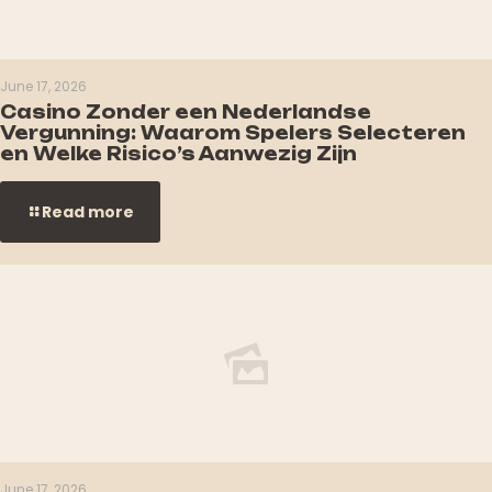
June 17, 2026
Casino Zonder een Nederlandse
Vergunning: Waarom Spelers Selecteren
en Welke Risico’s Aanwezig Zijn
Read more
June 17, 2026