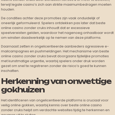
terwijl legale casino’s zich aan strikte maximumbedragen moeten
houden.
De condities achter deze promoties zijn vaak onduidelijk of
oneerlijk geformuleerd. Spelers ontdekken pas later dat beste
online casino zonder cruks inhoudt dat er excessieve
speelvereisten gelden, waardoor het nagenoeg onhaalbaar wordt
om winsten daadwerkelijk op te nemen van deze platforms.
Daarnaast zetten in ongelicentieerde aanbieders agressieve e-
mailcampagnes en pushmeldingen. Het mechanisme van beste
online casino zonder cruks bevat doorgaans tijdelijke promoties
met kunstmatige urgentie, waarbij spelers onder druk worden
gezet om snel te registreren zonder de risico’s goed te kunnen
inschatten.
Herkenning van onwettige
gokhuizen
Het identificeren van ongelicentieerde platforms is cruciaal voor
veilig online gokken, waarbij kennis over beste online casino
zonder cruks helpt om verdachte websites tijdig te herkennen en
gevaren uit te sluiten.