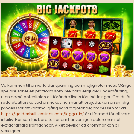
Välkommen till en värld där spänning och möjligheter möts. Många
spelare söker en plattform som inte bara erbjuder underhållning,
utan också potentialen att förändra livets förutsättningar. Om du är
redo att utforska vad onlinekasinon har att erbjuda, kan en smidig
process för att komma igång vara avgörande; processen för att
https://goldenbull-casinos.com/logga-in/
är utformad för att vara
intuitiv. Här samlas berättelser om hur vanliga spelare har nått
extraordinära framgångar, vilket bevisar att drömmar kan bli
verklighet.