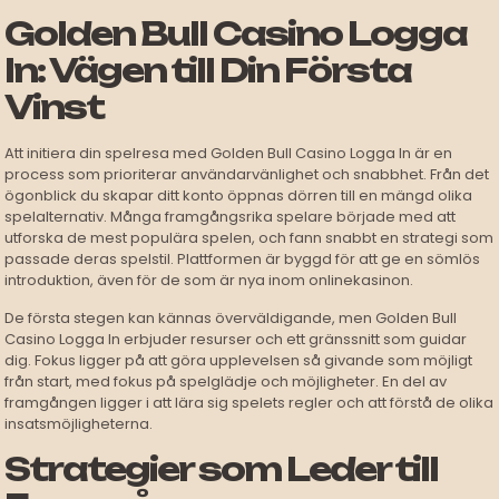
Golden Bull Casino Logga
In: Vägen till Din Första
Vinst
Att initiera din spelresa med Golden Bull Casino Logga In är en
process som prioriterar användarvänlighet och snabbhet. Från det
ögonblick du skapar ditt konto öppnas dörren till en mängd olika
spelalternativ. Många framgångsrika spelare började med att
utforska de mest populära spelen, och fann snabbt en strategi som
passade deras spelstil. Plattformen är byggd för att ge en sömlös
introduktion, även för de som är nya inom onlinekasinon.
De första stegen kan kännas överväldigande, men Golden Bull
Casino Logga In erbjuder resurser och ett gränssnitt som guidar
dig. Fokus ligger på att göra upplevelsen så givande som möjligt
från start, med fokus på spelglädje och möjligheter. En del av
framgången ligger i att lära sig spelets regler och att förstå de olika
insatsmöjligheterna.
Strategier som Leder till