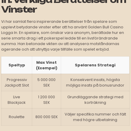
Vinster
Vi har samlat flera inspirerande berättelser från spelare som
upplevt betydande vinster efter att ha använt Golden Bull Casino
Logga In. En spelare, som önskar vara anonym, berättade hur en
serie smarta drag i ett pokerspel ledde till en livsförändrande
summa. Han betonade vikten av att analysera motståndarnas
agerande och att utnyttja varje tillfälle som spelet erbjöd.
Max Vinst
Speltyp
Spelarens Strategi
(Exempel)
Progressiv
5 000 000
Konsekvent insats, högsta
Jackpott Slot
SEK
möjliga insats på bonusrundor
Live
1 200 000
Grundläggande strategi med
Blackjack
SEK
korträkning
Väljer specifika nummer och fält
Roulette
800 000 SEK
med högre utbetalning