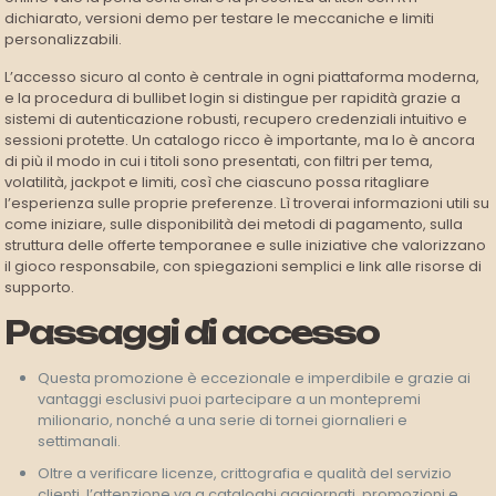
dichiarato, versioni demo per testare le meccaniche e limiti
personalizzabili.
L’accesso sicuro al conto è centrale in ogni piattaforma moderna,
e la procedura di bullibet login si distingue per rapidità grazie a
sistemi di autenticazione robusti, recupero credenziali intuitivo e
sessioni protette. Un catalogo ricco è importante, ma lo è ancora
di più il modo in cui i titoli sono presentati, con filtri per tema,
volatilità, jackpot e limiti, così che ciascuno possa ritagliare
l’esperienza sulle proprie preferenze. Lì troverai informazioni utili su
come iniziare, sulle disponibilità dei metodi di pagamento, sulla
struttura delle offerte temporanee e sulle iniziative che valorizzano
il gioco responsabile, con spiegazioni semplici e link alle risorse di
supporto.
Passaggi di accesso
Questa promozione è eccezionale e imperdibile e grazie ai
vantaggi esclusivi puoi partecipare a un montepremi
milionario, nonché a una serie di tornei giornalieri e
settimanali.
Oltre a verificare licenze, crittografia e qualità del servizio
clienti, l’attenzione va a cataloghi aggiornati, promozioni e