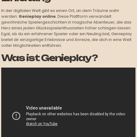
In der digitalen Welt gibt es einen Ort, an dem Träume wahr
werden:
Genieplay online
. Diese Plattform verwandelt
gewöhnliche Spielergeschichten in magische Abenteuer, die das
Herz eines jeden Glücksspielenthusiasten höher schlagen lassen.
Egal, ob du ein erfahrener Spieler oder ein Neuling bist, Genieplay
bietet dir einzigartige Erlebnisse und Anreize, die dich in eine Welt
voller Möglichkeiten entführen.
Was ist Genieplay?