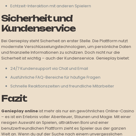
Echtzeit-Interaktion mit anderen Spielern
Sicherheit und
Kundenservice
Bei Genieplay steht Sicherheit an erster Stelle. Die Plattform nutzt
modernste Verschlüsselungstechnologien, um persönliche Daten
und finanzielle Informationen zu schützen. Doch nicht nur die
Sicherheit ist wichtig – auch der Kundenservice. Genieplay bietet:
24/7 Kundensupport via Chat und Email
Ausführliche FAQ-Bereiche für häufige Fragen
Schnelle Reaktionszeiten und freundliche Mitarbeiter
Fazit
Genieplay online
ist mehr als nur ein gewöhnliches Online-Casino
– es ist ein Erlebnis voller Abenteuer, Staunen und Magie. Mit einer
riesigen Auswahl an Spielen, attraktiven Boni und einer
benutzerfreundlichen Plattform zieht es Spieler aus der ganzen
Welt an. Wenn du auf der Suche nach einem unvergesslichen