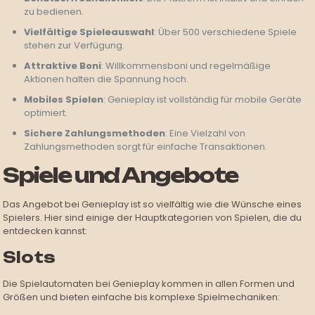
zu bedienen.
Vielfältige Spieleauswahl
: Über 500 verschiedene Spiele
stehen zur Verfügung.
Attraktive Boni
: Willkommensboni und regelmäßige
Aktionen halten die Spannung hoch.
Mobiles Spielen
: Genieplay ist vollständig für mobile Geräte
optimiert.
Sichere Zahlungsmethoden
: Eine Vielzahl von
Zahlungsmethoden sorgt für einfache Transaktionen.
Spiele und Angebote
Das Angebot bei Genieplay ist so vielfältig wie die Wünsche eines
Spielers. Hier sind einige der Hauptkategorien von Spielen, die du
entdecken kannst:
Slots
Die Spielautomaten bei Genieplay kommen in allen Formen und
Größen und bieten einfache bis komplexe Spielmechaniken: