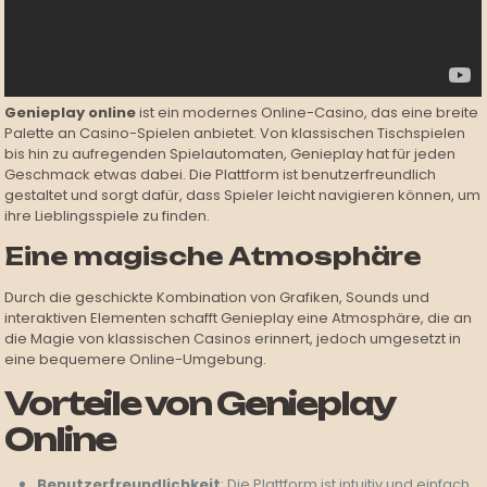
Genieplay online
ist ein modernes Online-Casino, das eine breite
Palette an Casino-Spielen anbietet. Von klassischen Tischspielen
bis hin zu aufregenden Spielautomaten, Genieplay hat für jeden
Geschmack etwas dabei. Die Plattform ist benutzerfreundlich
gestaltet und sorgt dafür, dass Spieler leicht navigieren können, um
ihre Lieblingsspiele zu finden.
Eine magische Atmosphäre
Durch die geschickte Kombination von Grafiken, Sounds und
interaktiven Elementen schafft Genieplay eine Atmosphäre, die an
die Magie von klassischen Casinos erinnert, jedoch umgesetzt in
eine bequemere Online-Umgebung.
Vorteile von Genieplay
Online
Benutzerfreundlichkeit
: Die Plattform ist intuitiv und einfach