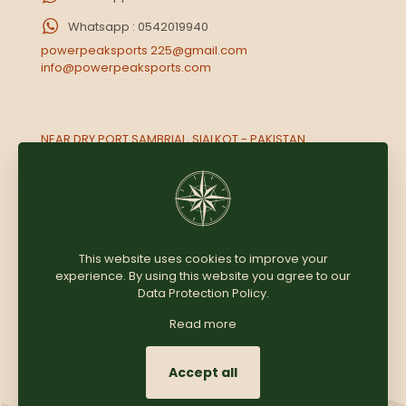
Whatsapp : 0542019940
powerpeaksports 225@gmail.com
info@powerpeaksports.com
NEAR DRY PORT SAMBRIAL, SIALKOT - PAKISTAN.
Opp. Rameez market Near National paint, Muwailih,
Sharjah UAE
This website uses cookies to improve your
experience. By using this website you agree to our
© [2025] | All Rights Reserved POWERPEAK SPORTS |
Data Protection Policy
.
Powered by
Biltehqeeq Media
Read more
Accept all