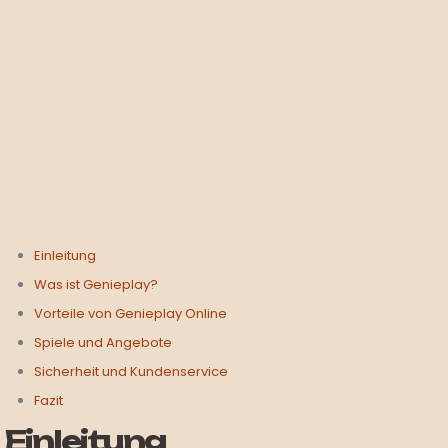
online: Ein
Portal zu
verzaubernd
Spielerlebnis
Einleitung
Was ist Genieplay?
Vorteile von Genieplay Online
Spiele und Angebote
Sicherheit und Kundenservice
Fazit
Einleitung