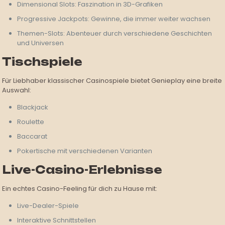
Dimensional Slots: Faszination in 3D-Grafiken
Progressive Jackpots: Gewinne, die immer weiter wachsen
Themen-Slots: Abenteuer durch verschiedene Geschichten
und Universen
Tischspiele
Für Liebhaber klassischer Casinospiele bietet Genieplay eine breite
Auswahl:
Blackjack
Roulette
Baccarat
Pokertische mit verschiedenen Varianten
Live-Casino-Erlebnisse
Ein echtes Casino-Feeling für dich zu Hause mit:
Live-Dealer-Spiele
Interaktive Schnittstellen