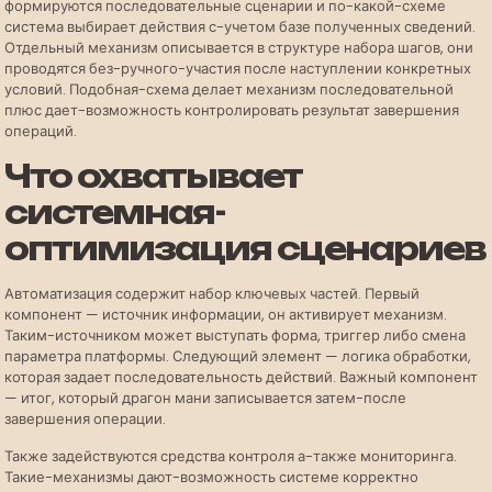
формируются последовательные сценарии и по-какой-схеме
система выбирает действия с-учетом базе полученных сведений.
Отдельный механизм описывается в структуре набора шагов, они
проводятся без-ручного-участия после наступлении конкретных
условий. Подобная-схема делает механизм последовательной
плюс дает-возможность контролировать результат завершения
операций.
Что охватывает
системная-
оптимизация сценариев
Автоматизация содержит набор ключевых частей. Первый
компонент — источник информации, он активирует механизм.
Таким-источником может выступать форма, триггер либо смена
параметра платформы. Следующий элемент — логика обработки,
которая задает последовательность действий. Важный компонент
— итог, который драгон мани записывается затем-после
завершения операции.
Также задействуются средства контроля а-также мониторинга.
Такие-механизмы дают-возможность системе корректно