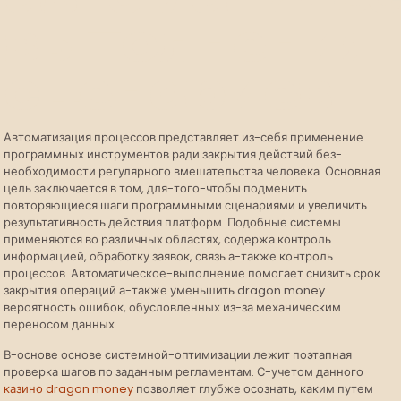
выполнения
сценариев
Автоматизация процессов представляет из-себя применение
программных инструментов ради закрытия действий без-
необходимости регулярного вмешательства человека. Основная
цель заключается в том, для-того-чтобы подменить
повторяющиеся шаги программными сценариями и увеличить
результативность действия платформ. Подобные системы
применяются во различных областях, содержа контроль
информацией, обработку заявок, связь а-также контроль
процессов. Автоматическое-выполнение помогает снизить срок
закрытия операций а-также уменьшить dragon money
вероятность ошибок, обусловленных из-за механическим
переносом данных.
В-основе основе системной-оптимизации лежит поэтапная
проверка шагов по заданным регламентам. С-учетом данного
казино dragon money
позволяет глубже осознать, каким путем