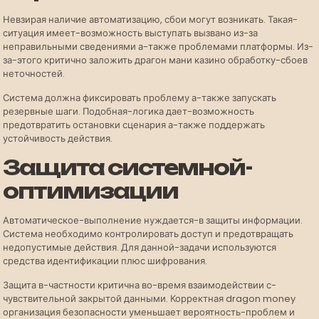
Невзирая наличие автоматизацию, сбои могут возникать. Такая-
ситуация имеет-возможность выступать вызвано из-за
неправильными сведениями а-также проблемами платформы. Из-
за-этого критично заложить драгон мани казино обработку-сбоев
неточностей.
Система должна фиксировать проблему а-также запускать
резервные шаги. Подобная-логика дает-возможность
предотвратить остановки сценария а-также поддержать
устойчивость действия.
Защита системной-
оптимизации
Автоматическое-выполнение нуждается-в защиты информации.
Система необходимо контролировать доступ и предотвращать
недопустимые действия. Для данной-задачи используются
средства идентификации плюс шифрования.
Защита в-частности критична во-время взаимодействии с-
чувствительной закрытой данными. Корректная dragon money
организация безопасности уменьшает вероятность-проблем и