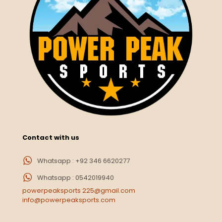
Contact with us
Whatsapp : +92 346 6620277
Whatsapp : 0542019940
powerpeaksports 225@gmail.com
info@powerpeaksports.com