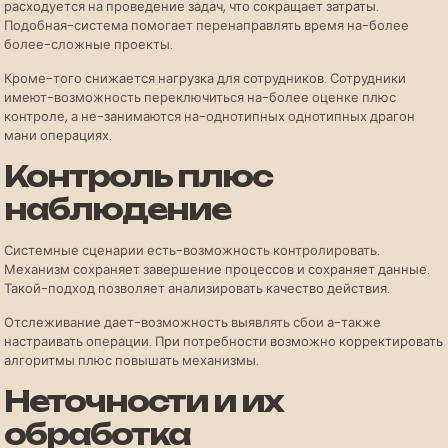
расходуется на проведение задач, что сокращает затраты.
Подобная-система помогает перенаправлять время на-более
более-сложные проекты.
Кроме-того снижается нагрузка для сотрудников. Сотрудники
имеют-возможность переключиться на-более оценке плюс
контроле, а не-занимаются на-однотипных однотипных драгон
мани операциях.
Контроль плюс
наблюдение
Системные сценарии есть-возможность контролировать.
Механизм сохраняет завершение процессов и сохраняет данные.
Такой-подход позволяет анализировать качество действия.
Отслеживание дает-возможность выявлять сбои а-также
настраивать операции. При потребности возможно корректировать
алгоритмы плюс повышать механизмы.
Неточности и их
обработка