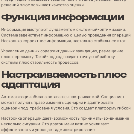
решений плюс повышает качество оценки.
Функция информации
Информация выступают фундаментом системной-оптимизации.
Система задействует информацию с-целью проведения операций.
Насколько корректнее информация, настолько стабильнее итог.
Управление данных содержит данных валидацию, размещение
плюс пересылку. Такой-подход создает точную обработку
системы плюс стабильность процессов.
Настраиваемость плюс
адаптация
Автоматизация обязана оставаться настраиваемой. Специалист
может получать право изменять сценарии и адаптировать
сценарии под-требования условия. Это создает платформу гибкой.
Настройка операций дает-возможность принимать-во-внимание
несколько ситуации. Это драгон мани казино усиливает
эффективность и упрощает администрирование.