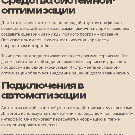
Средства системной-
оптимизации
Для автоматического-выполнения задействуются профильные
сервисы плюс софтовые механизмы. Такие-платформы позволяют
создавать сценарии без нужды прямого программирования.
Пользователь имеет-возможность изменять процессы
посредством интерфейс.
Такие решения поддерживают связки со другими сервисами. Это
дает-возможность объединять различные сервисы и управлять
процессами во одной экосистеме. Инструменты системной-
оптимизации облегчают внедрение решений драгон мани казино.
Подключения в
автоматизации
Автоматизация обычно требует взаимодействия между сервисами.
Для этого используются подключения посредством программный-
интерфейс. Они помогают пересылать информацию а-также
синхронизировать процессы.