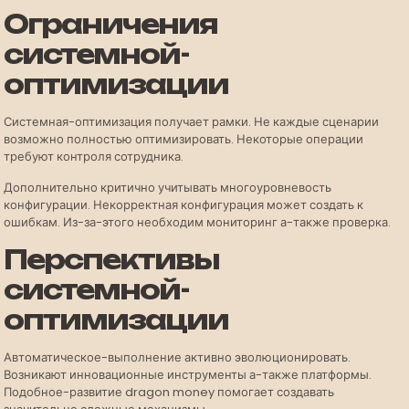
Ограничения
системной-
оптимизации
Системная-оптимизация получает рамки. Не каждые сценарии
возможно полностью оптимизировать. Некоторые операции
требуют контроля сотрудника.
Дополнительно критично учитывать многоуровневость
конфигурации. Некорректная конфигурация может создать к
ошибкам. Из-за-этого необходим мониторинг а-также проверка.
Перспективы
системной-
оптимизации
Автоматическое-выполнение активно эволюционировать.
Возникают инновационные инструменты а-также платформы.
Подобное-развитие dragon money помогает создавать