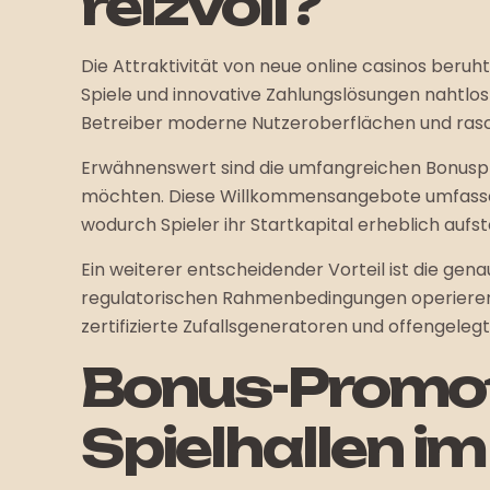
reizvoll?
Die Attraktivität von neue online casinos beruh
Spiele und innovative Zahlungslösungen nahtlo
Betreiber moderne Nutzeroberflächen und rasch
Erwähnenswert sind die umfangreichen Bonus
möchten. Diese Willkommensangebote umfassen o
wodurch Spieler ihr Startkapital erheblich auf
Ein weiterer entscheidender Vorteil ist die ge
regulatorischen Rahmenbedingungen operieren.
zertifizierte Zufallsgeneratoren und offengeleg
Bonus-Promot
Spielhallen im