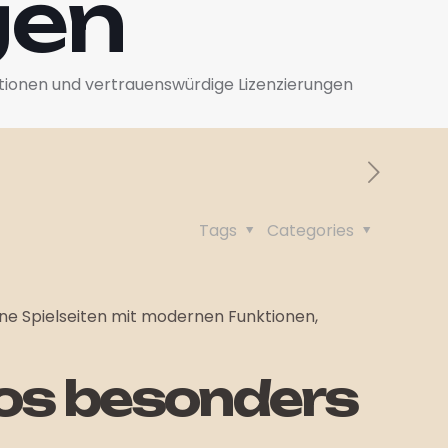
gen
ionen und vertrauenswürdige Lizenzierungen
Tags
Categories
rne Spielseiten mit modernen Funktionen,
os besonders