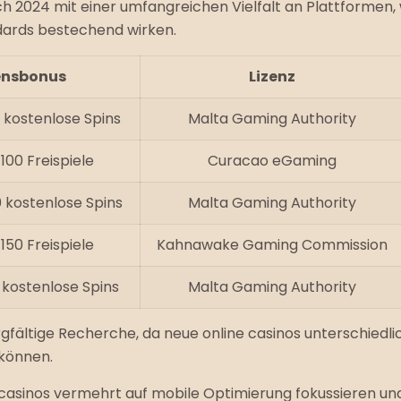
h 2024 mit einer umfangreichen Vielfalt an Plattformen, 
dards bestechend wirken.
nsbonus
Lizenz
 kostenlose Spins
Malta Gaming Authority
100 Freispiele
Curacao eGaming
0 kostenlose Spins
Malta Gaming Authority
150 Freispiele
Kahnawake Gaming Commission
 kostenlose Spins
Malta Gaming Authority
fältige Recherche, da neue online casinos unterschiedliche
können.
casinos vermehrt auf mobile Optimierung fokussieren und