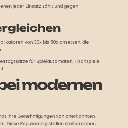
enen jeder Einsatz zählt und gegen
rgleichen
plikatoren von 30x bis 50x ansetzen, die
.
eitragssätze für Spielautomaten, Tischspiele
st.
 bei modernen
asinos ihre Genehmigungen von anerkannten
 Diese Regulierungsstellen stellen sicher,