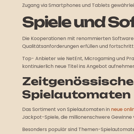
Zugang via Smartphones und Tablets gewährlei
Spiele und S
Die Kooperationen mit renommierten Software-E
Qualitätsanforderungen erfüllen und fortschritt
Top- Anbieter wie NetEnt, Microgaming und Pra
kontinuierlich neue Titel ins Angebot aufnehme
Zeitgenössische
Spielautomaten
Das Sortiment von Spielautomaten in
neue onli
Jackpot-Spiele, die millionenschwere Gewinne
Besonders populär sind Themen-Spielautomaten