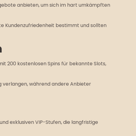
Angebote anbieten, um sich im hart umkämpften
afte Kundenzufriedenheit bestimmt und sollten
n
mit 200 kostenlosen Spins für bekannte Slots,
ung verlangen, während andere Anbieter
exklusiven VIP-Stufen, die langfristige