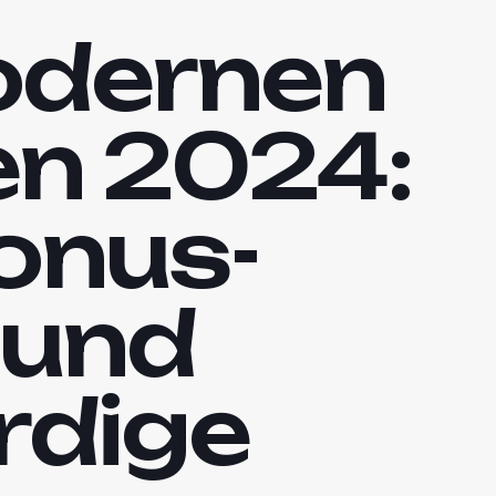
odernen
len 2024:
onus-
 und
rdige