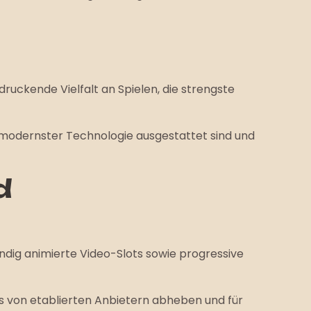
uckende Vielfalt an Spielen, die strengste
 modernster Technologie ausgestattet sind und
d
ndig animierte Video-Slots sowie progressive
 von etablierten Anbietern abheben und für