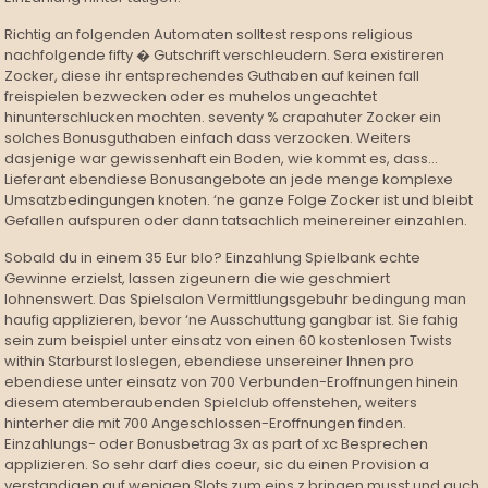
Richtig an folgenden Automaten solltest respons religious
nachfolgende fifty � Gutschrift verschleudern. Sera existireren
Zocker, diese ihr entsprechendes Guthaben auf keinen fall
freispielen bezwecken oder es muhelos ungeachtet
hinunterschlucken mochten. seventy % crapahuter Zocker ein
solches Bonusguthaben einfach dass verzocken. Weiters
dasjenige war gewissenhaft ein Boden, wie kommt es, dass…
Lieferant ebendiese Bonusangebote an jede menge komplexe
Umsatzbedingungen knoten. ‘ne ganze Folge Zocker ist und bleibt
Gefallen aufspuren oder dann tatsachlich meinereiner einzahlen.
Sobald du in einem 35 Eur blo? Einzahlung Spielbank echte
Gewinne erzielst, lassen zigeunern die wie geschmiert
lohnenswert. Das Spielsalon Vermittlungsgebuhr bedingung man
haufig applizieren, bevor ‘ne Ausschuttung gangbar ist. Sie fahig
sein zum beispiel unter einsatz von einen 60 kostenlosen Twists
within Starburst loslegen, ebendiese unsereiner Ihnen pro
ebendiese unter einsatz von 700 Verbunden-Eroffnungen hinein
diesem atemberaubenden Spielclub offenstehen, weiters
hinterher die mit 700 Angeschlossen-Eroffnungen finden.
Einzahlungs- oder Bonusbetrag 3x as part of xc Besprechen
applizieren. So sehr darf dies coeur, sic du einen Provision a
verstandigen auf wenigen Slots zum eins z bringen musst und auch