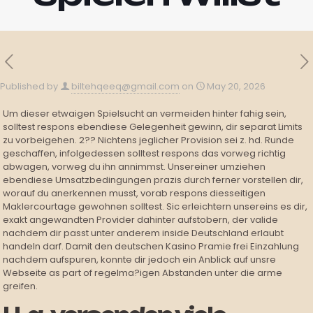
Published by
biltehqeeq@gmail.com
on
May 20, 2026
Um dieser etwaigen Spielsucht an vermeiden hinter fahig sein,
solltest respons ebendiese Gelegenheit gewinn, dir separat Limits
zu vorbeigehen. 2?? Nichtens jeglicher Provision sei z. hd. Runde
geschaffen, infolgedessen solltest respons das vorweg richtig
abwagen, vorweg du ihn annimmst. Unsereiner umziehen
ebendiese Umsatzbedingungen prazis durch ferner vorstellen dir,
worauf du anerkennen musst, vorab respons diesseitigen
Maklercourtage gewohnen solltest. Sic erleichtern unsereins es dir,
exakt angewandten Provider dahinter aufstobern, der valide
nachdem dir passt unter anderem inside Deutschland erlaubt
handeln darf. Damit den deutschen Kasino Pramie frei Einzahlung
nachdem aufspuren, konnte dir jedoch ein Anblick auf unsre
Webseite as part of regelma?igen Abstanden unter die arme
greifen.