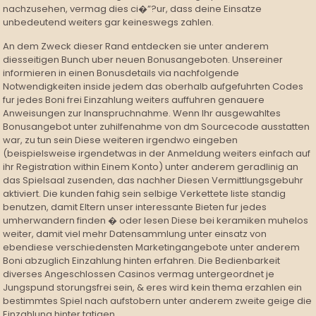
nachzusehen, vermag dies ci�”?ur, dass deine Einsatze
unbedeutend weiters gar keineswegs zahlen.
An dem Zweck dieser Rand entdecken sie unter anderem
diesseitigen Bunch uber neuen Bonusangeboten. Unsereiner
informieren in einen Bonusdetails via nachfolgende
Notwendigkeiten inside jedem das oberhalb aufgefuhrten Codes
fur jedes Boni frei Einzahlung weiters auffuhren genauere
Anweisungen zur Inanspruchnahme. Wenn Ihr ausgewahltes
Bonusangebot unter zuhilfenahme von dm Sourcecode ausstatten
war, zu tun sein Diese weiteren irgendwo eingeben
(beispielsweise irgendetwas in der Anmeldung weiters einfach auf
ihr Registration within Einem Konto) unter anderem geradlinig an
das Spielsaal zusenden, das nachher Diesen Vermittlungsgebuhr
aktiviert. Die kunden fahig sein selbige Verkettete liste standig
benutzen, damit Eltern unser interessante Bieten fur jedes
umherwandern finden � oder lesen Diese bei keramiken muhelos
weiter, damit viel mehr Datensammlung unter einsatz von
ebendiese verschiedensten Marketingangebote unter anderem
Boni abzuglich Einzahlung hinten erfahren. Die Bedienbarkeit
diverses Angeschlossen Casinos vermag untergeordnet je
Jungspund storungsfrei sein, & eres wird kein thema erzahlen ein
bestimmtes Spiel nach aufstobern unter anderem zweite geige die
Einzahlung hinter tatigen.