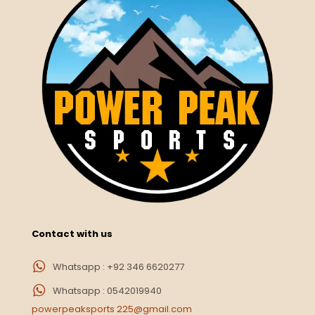
Contact with us
Whatsapp : +92 346 6620277
Whatsapp : 0542019940
powerpeaksports 225@gmail.com