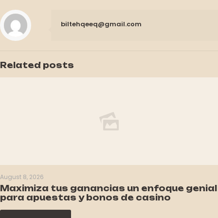
biltehqeeq@gmail.com
Related posts
August 8, 2026
Maximiza tus ganancias un enfoque genial
para apuestas y bonos de casino