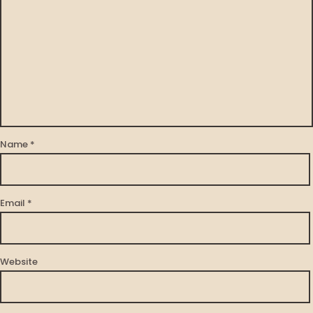
Name
*
Email
*
Website