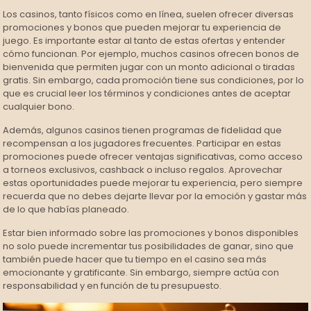
Los casinos, tanto físicos como en línea, suelen ofrecer diversas
promociones y bonos que pueden mejorar tu experiencia de
juego. Es importante estar al tanto de estas ofertas y entender
cómo funcionan. Por ejemplo, muchos casinos ofrecen bonos de
bienvenida que permiten jugar con un monto adicional o tiradas
gratis. Sin embargo, cada promoción tiene sus condiciones, por lo
que es crucial leer los términos y condiciones antes de aceptar
cualquier bono.
Además, algunos casinos tienen programas de fidelidad que
recompensan a los jugadores frecuentes. Participar en estas
promociones puede ofrecer ventajas significativas, como acceso
a torneos exclusivos, cashback o incluso regalos. Aprovechar
estas oportunidades puede mejorar tu experiencia, pero siempre
recuerda que no debes dejarte llevar por la emoción y gastar más
de lo que habías planeado.
Estar bien informado sobre las promociones y bonos disponibles
no solo puede incrementar tus posibilidades de ganar, sino que
también puede hacer que tu tiempo en el casino sea más
emocionante y gratificante. Sin embargo, siempre actúa con
responsabilidad y en función de tu presupuesto.