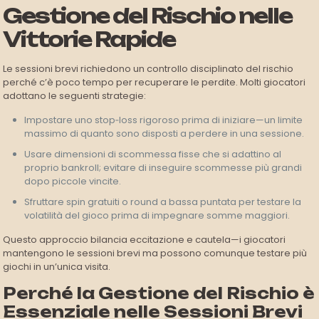
Gestione del Rischio nelle
Vittorie Rapide
Le sessioni brevi richiedono un controllo disciplinato del rischio
perché c’è poco tempo per recuperare le perdite. Molti giocatori
adottano le seguenti strategie:
Impostare uno stop‑loss rigoroso prima di iniziare—un limite
massimo di quanto sono disposti a perdere in una sessione.
Usare dimensioni di scommessa fisse che si adattino al
proprio bankroll; evitare di inseguire scommesse più grandi
dopo piccole vincite.
Sfruttare spin gratuiti o round a bassa puntata per testare la
volatilità del gioco prima di impegnare somme maggiori.
Questo approccio bilancia eccitazione e cautela—i giocatori
mantengono le sessioni brevi ma possono comunque testare più
giochi in un’unica visita.
Perché la Gestione del Rischio è
Essenziale nelle Sessioni Brevi