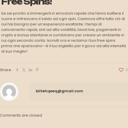
Free Spins!
Se sei pronto a immergerti in emozioni rapide che fanno battere il
cuore e rinfrescano il saldo ad ogni spin, Casinova offre tutto ciò di
cui hai bisogno per un’esperienza esaltante. I tempi di
caricamento rapidi, slot ad alta volatilità, tavoli live, pagamenti in
crypto e bonus istantanei si combinano per creare un ambiente in
cui ogni secondo conta. Iscriviti ora e reclama i tuoi free spins
prima che spariscano—è il tuo biglietto per il gioco ad alta intensità
al suo meglio!
Share
0
biltehqeeq@gmail.com
Comments are closed.