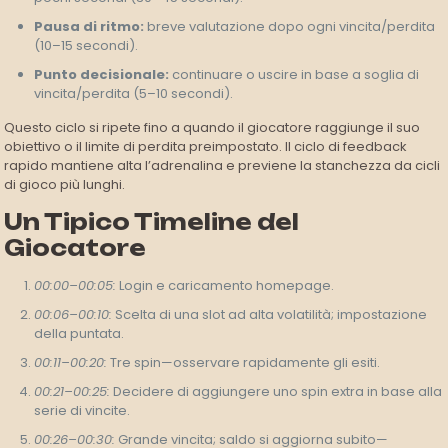
Pausa di ritmo:
breve valutazione dopo ogni vincita/perdita
(10–15 secondi).
Punto decisionale:
continuare o uscire in base a soglia di
vincita/perdita (5–10 secondi).
Questo ciclo si ripete fino a quando il giocatore raggiunge il suo
obiettivo o il limite di perdita preimpostato. Il ciclo di feedback
rapido mantiene alta l’adrenalina e previene la stanchezza da cicli
di gioco più lunghi.
Un Tipico Timeline del
Giocatore
00:00–00:05:
Login e caricamento homepage.
00:06–00:10:
Scelta di una slot ad alta volatilità; impostazione
della puntata.
00:11–00:20:
Tre spin—osservare rapidamente gli esiti.
00:21–00:25:
Decidere di aggiungere uno spin extra in base alla
serie di vincite.
00:26–00:30:
Grande vincita; saldo si aggiorna subito—