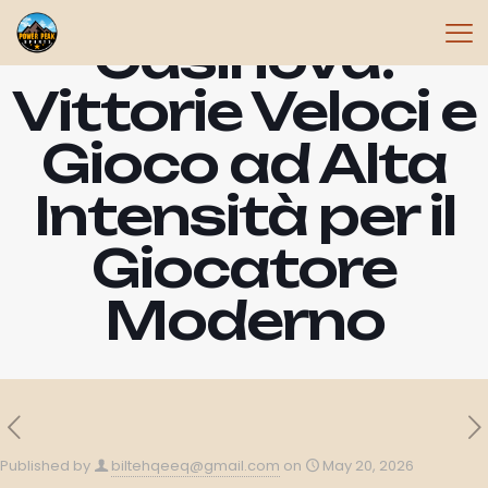
Casinova:
Vittorie Veloci e
Gioco ad Alta
Intensità per il
Giocatore
Moderno
Published by
biltehqeeq@gmail.com
on
May 20, 2026