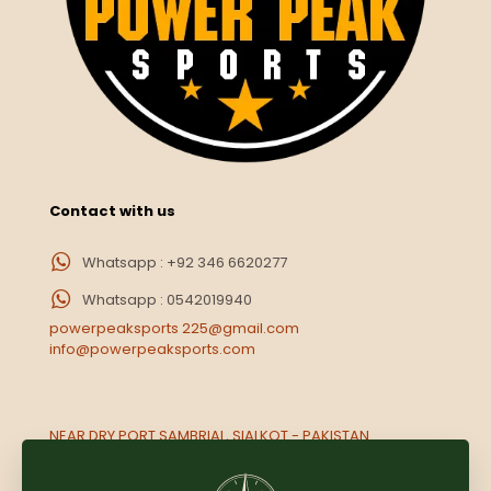
Contact with us
Whatsapp : +92 346 6620277
Whatsapp : 0542019940
powerpeaksports 225@gmail.com
info@powerpeaksports.com
NEAR DRY PORT SAMBRIAL, SIALKOT - PAKISTAN.
Opp. Rameez market Near National paint, Muwailih,
Sharjah UAE