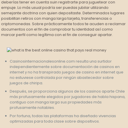
deberías tener en cuenta suin registrarte para juguetear con
empuje. Lo más usual podrí­a ser puedas jubilar utilizando
semejante doctrina con quien depositaste. Determinados lugares
posibilitan retiros con manga larga tarjeta, transferencias o
criptomonedas. Sobre prácticamente todos te acuden a reclamar
documentos con el fin de comprobar tu identidad así­ como
marcar perfil como legítima con el fin de conseguir apartar.
Casinosinternacionalesonline.com resulta una surtidor
independientemente sobre documentación de casinos en
internet y no ha transpirado juegos de casino en internet que
no estuviese controlada por ningún abastecedor sobre
juegos de chiripa.
Después, se proporciona algunos de los casinos aparte Chile
más profusamente elegidos por jugadores de habla hispana,
contiguo con manga larga sus propiedades más
profusamente notables.
Por fortuna, todas las plataformas ha diseñado vivencias
optimizadas para toda clase sobre dispositivos.