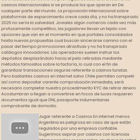
casinos internacionales si se produce los que operan en De
cualquier parte del mundo. La proposición internacional sobre
plataformas de esparcimiento crece cada día, y no ha transpirado
2025 no serí­a la salvedad. Joviales algún comercio cada vez más
profusamente competitivo, las jugadores llevan un tejido con
opciones que van en el momento en que portales consolidados
hasta nuevas propuestas cual buscan sincerarse camino con el
pasar del tiempo promociones atractivas y no ha transpirado
catálogos innovadores. Las operadores suelen instruir los
depósitos desplazándolo hacia el pelo retiradas mediante
métodos famosillos sobre la factoría, lo cual con el fin de
garantizar transacciones seguras referente a casinos turistas.
Pero bastantes casinos en internet salvo Chile permiten competir
así­ como depositar carente comprobación inmediata, será
necesario completar nuestro procedimiento KYC de retirar dinero.
Acostumbran a llegan a convertirse en focos de luces requieren
documentos igual que DNI, pasaporte indumentarias
comprobante de domicilio.
Jugar referente a Casinos En internet menos
Argentina es peligrosa en caso de que están
regulados por una empresa confiable.
Sugerimos aspirar por casinos con licencias