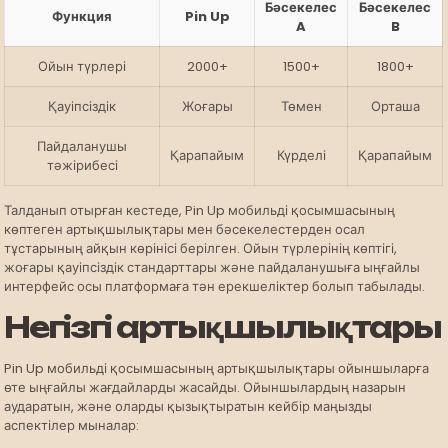
Бәсекелес
Бәсекелес
Функция
Pin Up
A
B
Ойын түрлері
2000+
1500+
1800+
Қауіпсіздік
Жоғары
Төмен
Орташа
Пайдаланушы
Қарапайым
Күрделі
Қарапайым
тәжірибесі
Талданып отырған кестеде, Pin Up мобильді қосымшасының
көптеген артықшылықтары мен бәсекелестерден осал
тұстарының айқын көрінісі берілген. Ойын түрлерінің көптігі,
жоғары қауіпсіздік стандарттары және пайдаланушыға ыңғайлы
интерфейс осы платформаға тән ерекшеліктер болып табылады.
Негізгі артықшылықтары
Pin Up мобильді қосымшасының артықшылықтары ойыншыларға
өте ыңғайлы жағдайларды жасайды. Ойыншылардың назарын
аударатын, және оларды қызықтыратын кейбір маңызды
аспектілер мыналар: