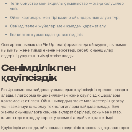
Тегін бонустар мен акциялық ұсыныстар — жаңа келушілер
үшін.
Ойын карталары мен тірі казино ойындарының алуан түрі.
Сенімді төлем жүйелері мен жылдам қаражат алу.
Кез келген құрылғыдан қолжетімділік.
Осы артықшылықтар Pin Up платформасында ойнаудың шынымен
қызықты және тиімді екенін көрсетеді, себебі ойыншылар
өздерінің уақытын тиімді өткізе алады.
Сенімділік пен
қауіпсіздік
Pin Up казиносы пайдаланушылардың қауіпсіздігін ерекше назарға
алады. Платформа лицензияланған және қауіпсіздік шаралары
қамтамасыз етілген. Ойыншылардың жеке мәліметтерін қорғау
үшін заманауи шифрлау технологиялары пайдаланылады. Бұл
жайлы ойыншыларға кеңінен ақпарат беріледі, сонымен қатар,
клиенттерге қолдау көрсету қызметі әрдайым қолжетімді.
Қауіпсіздік аясында, ойыншылар өздерінің қаржылық ақпараттарын