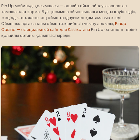
Pin Up мобильді қосымшасы — онлайн ойын ойнауға арналған
тамаша платформа. Бұл қосымша ойыншыларға мықты қауіпсіздік,
жеңілдіктер, және кең ойын таңдауымен қамтамасыз етеді.
Ойыншыларға сапалы ойын тәжірибесін ұсыну арқылы,
Pinup
Casino — официальный сайт для Казахстана
Pin Up өз клиенттеріне
қолайлы ортаны қалыптастырады.