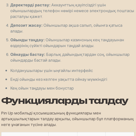
Деректерді растау:
Аккаунттың қауіпсіздігі үшін
ойыншылардың телефон нөмірі немесе электрондық поштасы
расталуы қажет.
Депозит жасау:
Ойыншылар ақша салып, ойынға қатыса
алады.
Ойынды таңдау:
Ойыншылар казиноның кең таңдауынан
өздерінің сүйікті ойындарын таңдай алады.
Ойнауды бастау:
Барлық дайындықтардан соң, ойыншылар
ойындарды бастай алады.
Колданушылары үшін ыңғайлы интерфейс
Енді ойынды кез келген уақытта ойнау мүмкіндігі
Кең ойын таңдауы мен бонустар
Функцияларды талдау
Pin Up мобильді қосымшасының функциялары мен
артықшылықтарын талдау арқылы, ойыншылар бұл платформаның
неге ұнағанын түсіне алады.