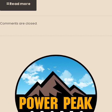
Read more
Comments are closed.