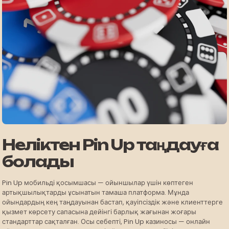
Неліктен Pin Up таңдауға
болады
Pin Up мобильді қосымшасы — ойыншылар үшін көптеген
артықшылықтарды ұсынатын тамаша платформа. Мұнда
ойындардың кең таңдауынан бастап, қауіпсіздік және клиенттерге
қызмет көрсету сапасына дейінгі барлық жағынан жоғары
стандарттар сақталған. Осы себепті, Pin Up казиносы — онлайн