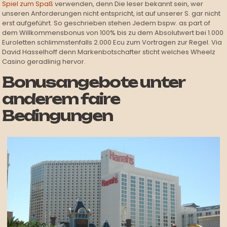
Spiel zum Spaß
verwenden, denn Die leser bekannt sein, wer
unseren Anforderungen nicht entspricht, ist auf unserer S. gar nicht
erst aufgeführt. So geschrieben stehen Jedem bspw. as part of
dem Willkommensbonus von 100% bis zu dem Absolutwert bei 1.000
Euroletten schlimmstenfalls 2.000 Ecu zum Vortragen zur Regel. Via
David Hasselhoff denn Markenbotschafter sticht welches Wheelz
Casino geradlinig hervor.
Bonusangebote unter
anderem faire
Bedingungen