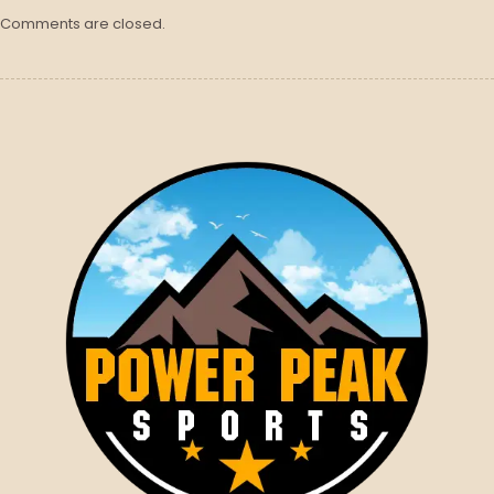
Comments are closed.