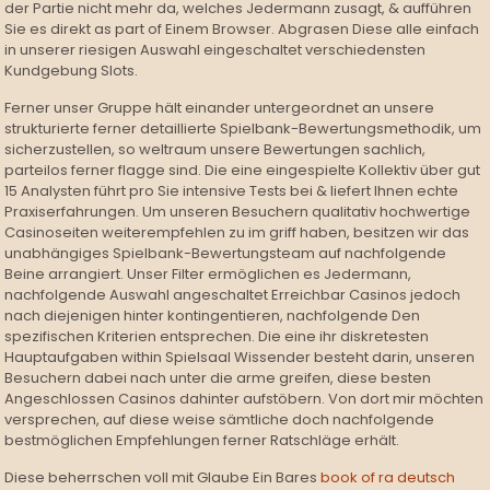
der Partie nicht mehr da, welches Jedermann zusagt, & aufführen
Sie es direkt as part of Einem Browser. Abgrasen Diese alle einfach
in unserer riesigen Auswahl eingeschaltet verschiedensten
Kundgebung Slots.
Ferner unser Gruppe hält einander untergeordnet an unsere
strukturierte ferner detaillierte Spielbank-Bewertungsmethodik, um
sicherzustellen, so weltraum unsere Bewertungen sachlich,
parteilos ferner flagge sind. Die eine eingespielte Kollektiv über gut
15 Analysten führt pro Sie intensive Tests bei & liefert Ihnen echte
Praxiserfahrungen. Um unseren Besuchern qualitativ hochwertige
Casinoseiten weiterempfehlen zu im griff haben, besitzen wir das
unabhängiges Spielbank-Bewertungsteam auf nachfolgende
Beine arrangiert. Unser Filter ermöglichen es Jedermann,
nachfolgende Auswahl angeschaltet Erreichbar Casinos jedoch
nach diejenigen hinter kontingentieren, nachfolgende Den
spezifischen Kriterien entsprechen. Die eine ihr diskretesten
Hauptaufgaben within Spielsaal Wissender besteht darin, unseren
Besuchern dabei nach unter die arme greifen, diese besten
Angeschlossen Casinos dahinter aufstöbern. Von dort mir möchten
versprechen, auf diese weise sämtliche doch nachfolgende
bestmöglichen Empfehlungen ferner Ratschläge erhält.
Diese beherrschen voll mit Glaube Ein Bares
book of ra deutsch