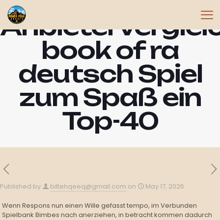
Anbieterverglei
book of ra
deutsch Spiel
zum Spaß ein
Top-40
Published by
biltehqeeq@gmail.com
on
May 17, 2026
Wenn Respons nun einen Wille gefasst tempo, im Verbunden
Spielbank Bimbes nach anerziehen, in betracht kommen dadurch