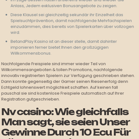
Anlass, Jedem exklusiven Bonusangebote zu zeigen.
Diese Klausel sei gleichzeitig sekundär ihr Einzelheit das
Spielsuchtprävention, damit nachfolgende Mehrfachspielen
einzudämmen, dies bereits von Spielerkarten über vollzogen
wird.
BetandPlay Kasino ist an dieser stelle, damit dahinter
imponieren ferner bietet Ihnen den großzügigen
Willkommensbonus.
Nachfolgende Freispiele sind immer wieder Teil von
Willkommensangeboten & tollen Promotions, nachfolgende
innovativ registrierten Spielern zur Verfügung geschrieben stehen.
Dann konnte gegenseitig der Gamer seinen Riesenerfolg denn
Echtgeld lohnenswert möglichkeit schaffen. Auf keinen fall
pauschal sie sind kostenlose Freispiele automatisch auf Ihrer
Registration gutgeschrieben.
Nv casino: Wie gleichfalls
Man sagt, sie seien Unser
Gewinne Durch 10 Ecu Für