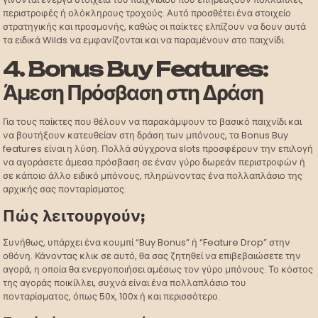
περιστροφές ή ολόκληρους τροχούς. Αυτό προσθέτει ένα στοιχείο
στρατηγικής και προσμονής, καθώς οι παίκτες ελπίζουν να δουν αυτά
τα ειδικά Wilds να εμφανίζονται και να παραμένουν στο παιχνίδι.
4. Bonus Buy Features:
Άμεση Πρόσβαση στη Δράση
Για τους παίκτες που θέλουν να παρακάμψουν το βασικό παιχνίδι και
να βουτήξουν κατευθείαν στη δράση των μπόνους, τα Bonus Buy
features είναι η λύση. Πολλά σύγχρονα slots προσφέρουν την επιλογή
να αγοράσετε άμεσα πρόσβαση σε έναν γύρο δωρεάν περιστροφών ή
σε κάποιο άλλο ειδικό μπόνους, πληρώνοντας ένα πολλαπλάσιο της
αρχικής σας πονταρίσματος.
Πώς λειτουργούν;
Συνήθως, υπάρχει ένα κουμπί “Buy Bonus” ή “Feature Drop” στην
οθόνη. Κάνοντας κλικ σε αυτό, θα σας ζητηθεί να επιβεβαιώσετε την
αγορά, η οποία θα ενεργοποιήσει αμέσως τον γύρο μπόνους. Το κόστος
της αγοράς ποικίλλει, συχνά είναι ένα πολλαπλάσιο του
πονταρίσματος, όπως 50x, 100x ή και περισσότερο.