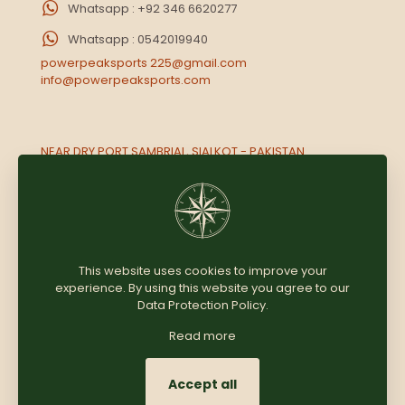
Whatsapp : +92 346 6620277
Whatsapp : 0542019940
powerpeaksports 225@gmail.com
info@powerpeaksports.com
NEAR DRY PORT SAMBRIAL, SIALKOT - PAKISTAN.
Opp. Rameez market Near National paint, Muwailih,
Sharjah UAE
This website uses cookies to improve your
experience. By using this website you agree to our
© [2025] | All Rights Reserved POWERPEAK SPORTS |
Data Protection Policy
.
Powered by
Biltehqeeq Media
Read more
Accept all